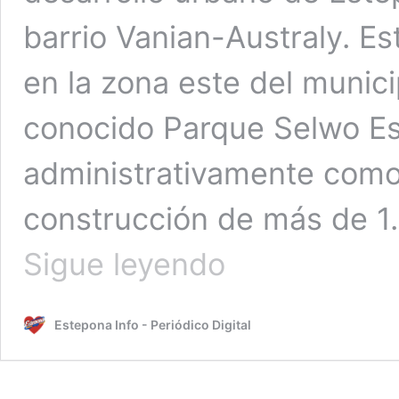
barrio Vanian-Australy. E
en la zona este del munici
conocido Parque Selwo E
administrativamente como 
construcción de más de 1.
AEDAS
Sigue leyendo
Homes
impulsa
el
Estepona Info - Periódico Digital
nuevo
barrio
Vanian-
Australy