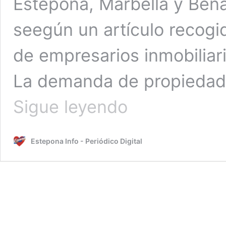
Estepona, Marbella y Ben
seegún un artículo recogi
de empresarios inmobiliar
La demanda de propiedade
Estepona
Sigue leyendo
destaca
como
destino
Estepona Info - Periódico Digital
inmobiliario
en
la
Costa
del
Sol,
con
precios
récord