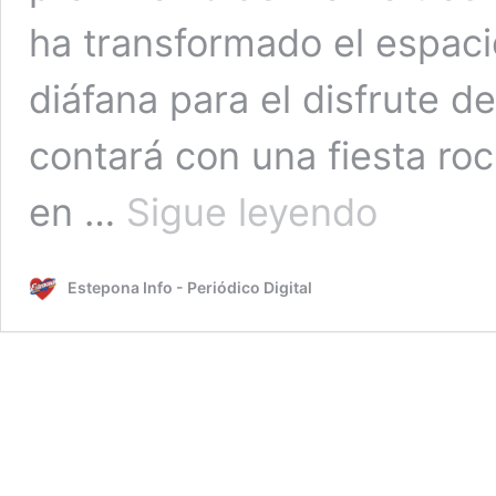
ha transformado el espac
diáfana para el disfrute de
contará con una fiesta roc
El
en …
Sigue leyendo
Ayuntamiento
de
Estepona
Estepona Info - Periódico Digital
inaugurará
la
Plaza
Virgen
del
Rocío
tras
su
remodelación