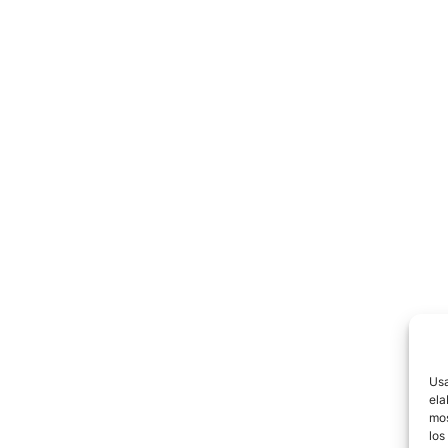
Usa
ela
mos
los