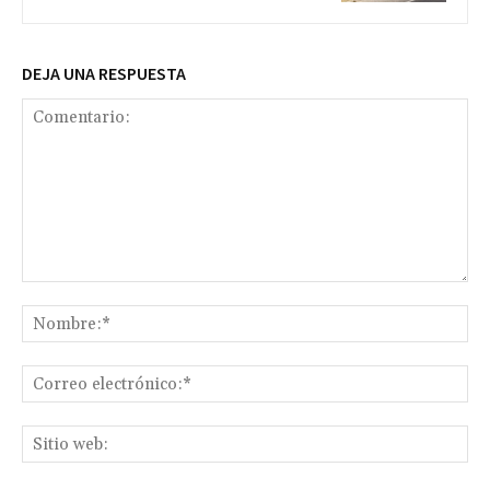
DEJA UNA RESPUESTA
Comentario:
No
Co
ele
Sit
we