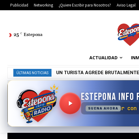
Publicidad
Networking
¿Quiere Escribir para Nosotros?
Aviso Legal
25
C
Estepona
ACTUALIDAD
INM
UN TURISTA AGREDE BRUTALMENTE
INCENDIO URBANO EN ESTEPONA
ÚLTIMAS NOTICIAS
ESTEPONA INFO 
No se ha podido conect
SUENA AHORA