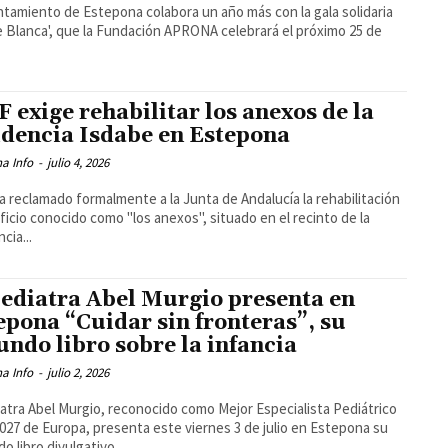
ntamiento de Estepona colabora un año más con la gala solidaria
 Blanca', que la Fundación APRONA celebrará el próximo 25 de
F exige rehabilitar los anexos de la
idencia Isdabe en Estepona
a Info
-
julio 4, 2026
a reclamado formalmente a la Junta de Andalucía la rehabilitación
ificio conocido como "los anexos", situado en el recinto de la
cia...
pediatra Abel Murgio presenta en
epona “Cuidar sin fronteras”, su
undo libro sobre la infancia
a Info
-
julio 2, 2026
iatra Abel Murgio, reconocido como Mejor Especialista Pediátrico
027 de Europa, presenta este viernes 3 de julio en Estepona su
o libro divulgativo,...