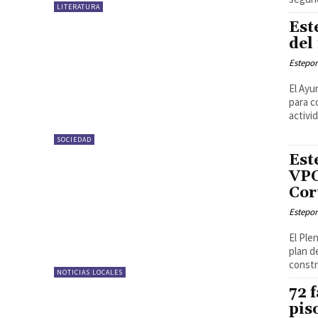
LITERATURA
Est
del
Estepon
El Ayu
para c
activi
SOCIEDAD
Est
VPO
Cor
Estepon
El Ple
plan d
constru
NOTICIAS LOCALES
72 
pis