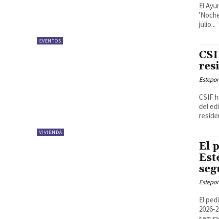
El Ayu
'Noche
julio...
EVENTOS
CSI
res
Estepon
CSIF h
del ed
residen
VIVIENDA
El 
Est
seg
Estepon
El ped
2026-2
segund