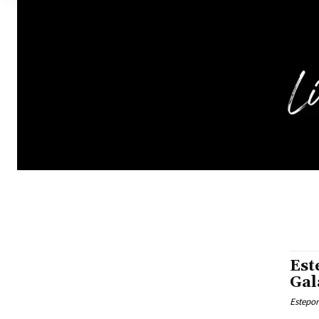
Est
Gal
Estepon