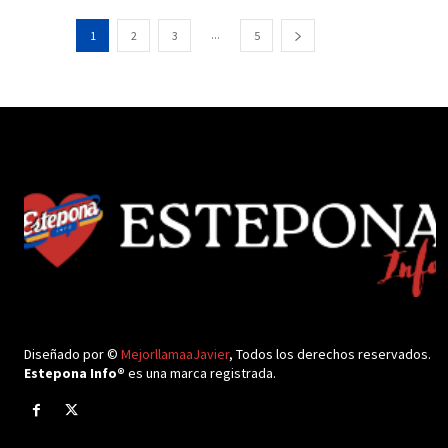
...
1
2
3
5
Diseñado por ©
MejorllamaaJavier
, Todos los derechos reservados.
Estepona Info®
es una marca registrada.