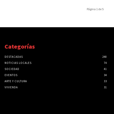
Página 1 de 5
Categorías
DESTACADAS
248
NOTICIAS LOCALES
74
SOCIEDAD
41
EVENTOS
34
ARTE Y CULTURA
33
VIVIENDA
31