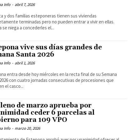
a Info
-
abril 7, 2026
a y dos familias esteponeras tienen sus viviendas
tamente terminadas pero no pueden entrar a vivir en ellas.
 se niega a concederles el...
epona vive sus días grandes de
ana Santa 2026
a Info
-
abril 1, 2026
na entra desde hoy miércoles en la recta final de su Semana
2026 con cuatro jornadas consecutivas de procesiones que
en el casco...
pleno de marzo aprueba por
nimidad ceder 6 parcelas al
ierno para 109 VPO
a Info
-
marzo 20, 2026
ntamiento de Estepona aprobó ayer por unanimidad ofrecer al