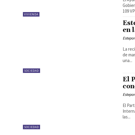
Gobier
109 VP
VIVIENDA
Est
en 
Estepon
La rec
de mar
una...
SOCIEDAD
El 
con
Estepon
El Par
Intern
las...
SOCIEDAD