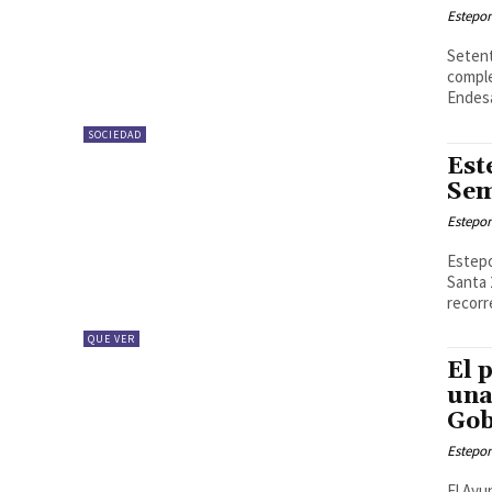
Estepon
Setent
comple
Endesa
SOCIEDAD
Est
Sem
Estepon
Estepo
Santa 
recorr
QUE VER
El 
una
Gob
Estepon
El Ayu