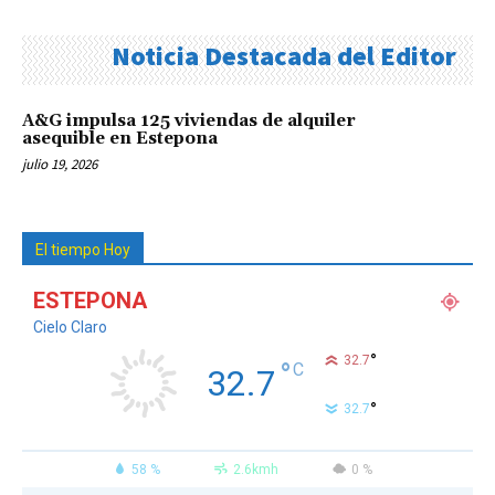
Noticia Destacada del Editor
A&G impulsa 125 viviendas de alquiler
asequible en Estepona
julio 19, 2026
El tiempo Hoy
ESTEPONA
Cielo Claro
°
32.7
°
C
32.7
°
32.7
58 %
2.6kmh
0 %