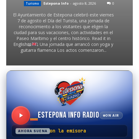
Estepona Info
-
agosto 8, 2026
0
Turismo
El Ayuntamiento de Estepona celebró este viernes
7 de agosto el Día del Turista, una jornada de
reconocimiento a los visitantes que eligen la
ciudad para sus vacaciones, con actividades en el
Paseo Marítimo y el centro histórico. Read it in
English
📖
⤵️
Una jornada que arrancó con yoga y
guitarra flamenca Los actos comenzaron...
ESTEPONA INFO RADIO
ON AIR
No se ha podido conectar con la emisora
AHORA SUENA