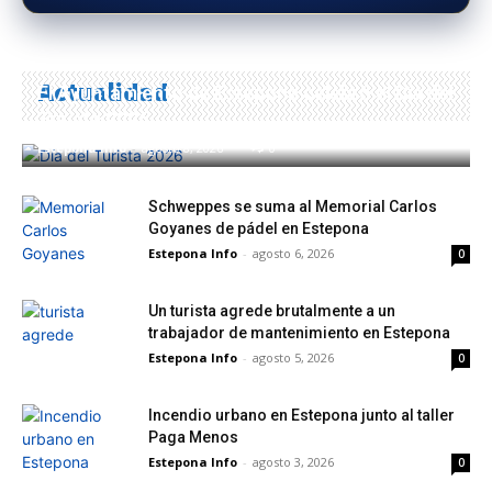
Actualidad
El Ayuntamiento de Estepona celebró el Día del
Turista 2026
Estepona Info
-
agosto 8, 2026
0
Schweppes se suma al Memorial Carlos
Goyanes de pádel en Estepona
Estepona Info
-
agosto 6, 2026
0
Un turista agrede brutalmente a un
trabajador de mantenimiento en Estepona
Estepona Info
-
agosto 5, 2026
0
Incendio urbano en Estepona junto al taller
Paga Menos
Estepona Info
-
agosto 3, 2026
0