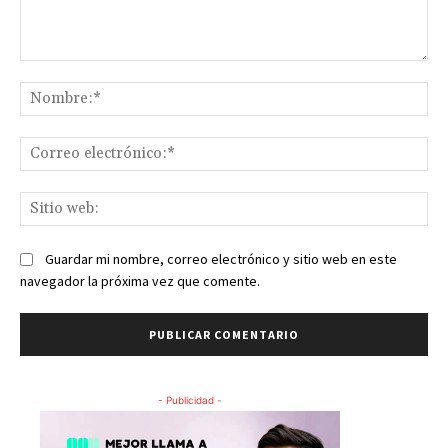
Comentario:
No
Co
ele
Sit
we
Guardar mi nombre, correo electrónico y sitio web en este
navegador la próxima vez que comente.
- Publicidad -