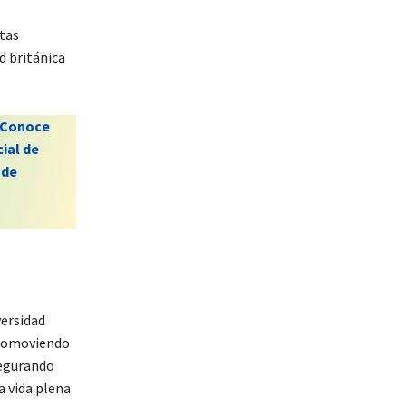
tas
d británica
Conoce
ial de
 de
versidad
 promoviendo
segurando
a vida plena