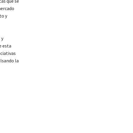
tas que se
 mercado
to y
 y
e esta
ciativas
ulsando la