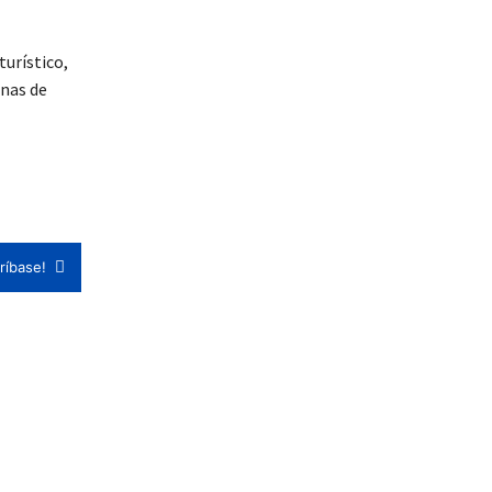
urístico,
onas de
ríbase!