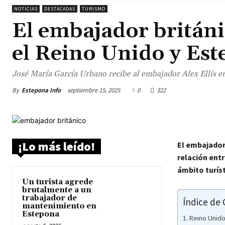
NOTICIAS
DESTACADAS
TURISMO
El embajador británic
el Reino Unido y Es
José María García Urbano recibe al embajador Alex Ellis en 
By
Estepona Info
septiembre 15, 2025
0
322
¡Lo más leído!
El embajador 
relación entr
ámbito turís
Un turista agrede
brutalmente a un
trabajador de
Índice de
mantenimiento en
Estepona
Reino Unido