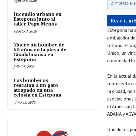
agosto 5, 2026
Impulso a la
Incendio urbano en
Estepona junto al
Read it in 
taller Paga Menos
Estepona ha si
agosto 3, 2026
embajador de R
Muere un hombre de
Urbano. El obj
60 años en la playa de
Unido, un vínc
Guadalmansa en
Estepona
comunidad brit
julio 27, 2026
En la actuali
Los bomberos
representa ca
rescatan a un gato
atrapado en una
la ciudad, no 
celosía en Estepona
asociaciones 
junio 12, 2026
el American C
ADANA y AGYA,
Uno de los pu