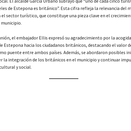
cal. El alcalde García Urbano subrayó que “uno de cada cinco turis
les de Estepona es británico”. Esta cifra refleja la relevancia del
 el sector turístico, que constituye una pieza clave en el crecimien
 municipio.
unión, el embajador Ellis expresó su agradecimiento por la acogida
de Estepona hacia los ciudadanos británicos, destacando el valor d
o puente entre ambos países. Además, se abordaron posibles ini
r la integración de los británicos en el municipio y continuar imp
ultural y social.