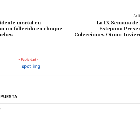
r
Art
idente mortal en
La IX Semana de 
n un fallecido en choque
Estepona Prese
oches
Colecciones Otoño-Invier
- Publicidad -
SPUESTA