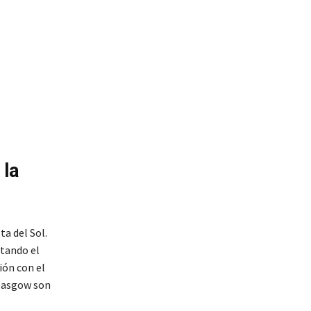
 la
ta del Sol.
ntando el
ión con el
Glasgow son