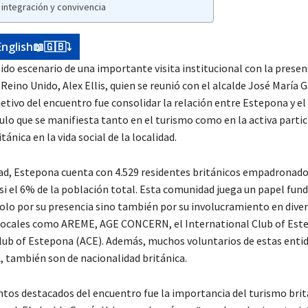
 integración y convivencia
English📖🇬🇧⤵️
do escenario de una importante visita institucional con la presen
eino Unido, Alex Ellis, quien se reunió con el alcalde José María G
etivo del encuentro fue consolidar la relación entre Estepona y el
ulo que se manifiesta tanto en el turismo como en la activa partic
ánica en la vida social de la localidad.
dad, Estepona cuenta con 4.529 residentes británicos empadronados
si el 6% de la población total. Esta comunidad juega un papel fu
solo por su presencia sino también por su involucramiento en dive
locales como AREME, AGE CONCERN, el International Club of Este
lub of Estepona (ACE). Además, muchos voluntarios de estas enti
 también son de nacionalidad británica.
ntos destacados del encuentro fue la importancia del turismo brit