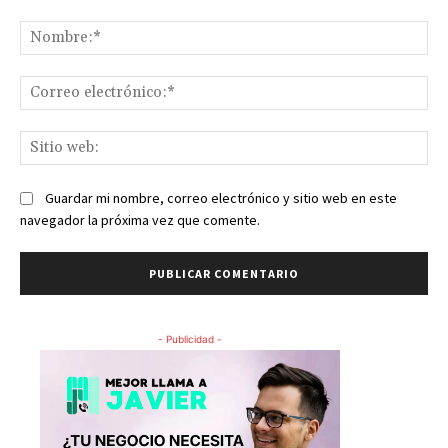
Comentario:
No
Co
ele
Sit
we
Guardar mi nombre, correo electrónico y sitio web en este
navegador la próxima vez que comente.
- Publicidad -