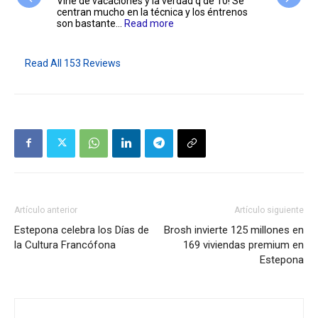
 en el
Vine de vacaciones y la verdad q de 10! Se
ndo
centran mucho en la técnica y los éntrenos
Muy bue
son bastante...
Read more
buenos 
Read All 153 Reviews
Artículo anterior
Artículo siguiente
Estepona celebra los Días de
Brosh invierte 125 millones en
la Cultura Francófona
169 viviendas premium en
Estepona