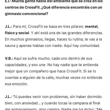
E.I.: Mucha gente habla del ambiente que se crea en los
centros de CrossFit. ¿Qué diferencia encontráis con un
gimnasio convencional?
J.L.:
Para mí, CrossFit se basa en tres pilares:
mental,
físico y social
. Y ahí está una de las grandes diferencias.
En muchos gimnasios, llegas, haces tu rutina, te vas a la
sauna y apenas hablas con nadie. Aquí hay comunidad.
V.B.:
Aquí se sufre mucho, cada uno dentro de sus
capacidades, y eso une. No hay nadie que te entienda
mejor que un compañero que hace CrossFit. Si se lo
cuentas a alguien de la calle, muchas veces no entiende
esa emoción.
J.L.:
Tú puedes venir con problemas, sin haber dormido
bien, con ansiedad… y cuando tocas la campana al final
del entrenamiento, algo cambia. Nadie me ha dicho: “Me