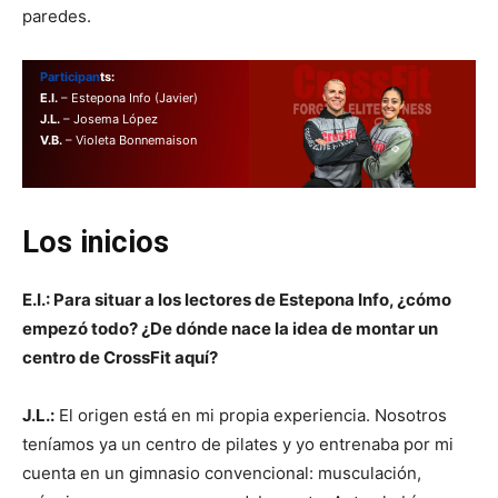
paredes.
Participan
ts:
E.I.
– Estepona Info (Javier)
J.L.
– Josema López
V.B.
– Violeta Bonnemaison
Los inicios
E.I.: Para situar a los lectores de Estepona Info, ¿cómo
empezó todo? ¿De dónde nace la idea de montar un
centro de CrossFit aquí?
J.L.:
El origen está en mi propia experiencia. Nosotros
teníamos ya un centro de pilates y yo entrenaba por mi
cuenta en un gimnasio convencional: musculación,