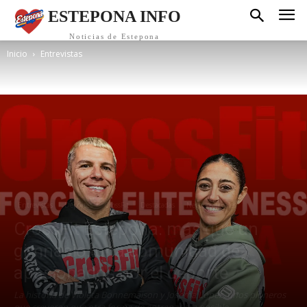
ESTEPONA INFO
Noticias de Estepona
Inicio
Entrevistas
Entrevistas
Deportes
CrossFit
Destacadas
Negocios Locales
CrossFit Estepona: más que un
gimnasio, una comunidad de
apasionados por el deporte
La historia de Violeta Bonnemaison y Josema López, unos pioneros