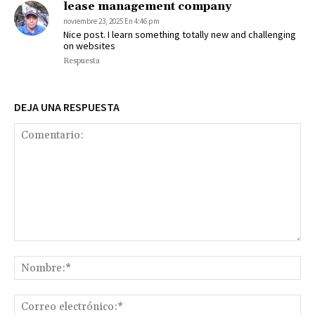
lease management company
noviembre 23, 2025 En 4:46 pm
Nice post. I learn something totally new and challenging
on websites
Respuesta
DEJA UNA RESPUESTA
Comentario:
No
Co