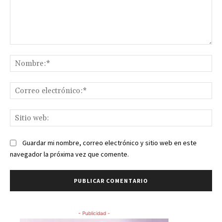
Comentario:
No
Co
ele
Sit
we
Guardar mi nombre, correo electrónico y sitio web en este
navegador la próxima vez que comente.
- Publicidad -