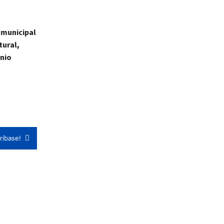
 municipal
tural,
onio
ríbase!