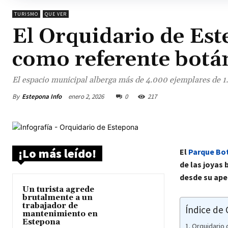
TURISMO
QUE VER
El Orquidario de Est
como referente botá
El espacio municipal alberga más de 4.000 ejemplares de 1.
By
Estepona Info
enero 2, 2026
0
217
¡Lo más leído!
El
Parque Bot
de las joyas
desde su ape
Un turista agrede
brutalmente a un
trabajador de
Índice de
mantenimiento en
Estepona
Orquidario 