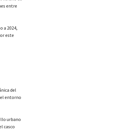
nes entre
o a 2024,
or este
ánica del
del entorno
ollo urbano
el casco