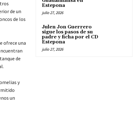
Guadalmansa en
tros
Estepona
erior de un
julio 27, 2026
oncos de los
Julen Jon Guerrero
sigue los pasos de su
padre y ficha por el CD
Estepona
ue ofrece una
julio 27, 2026
 encuentran
stanque de
l.
romelias y
ermitido
enos un