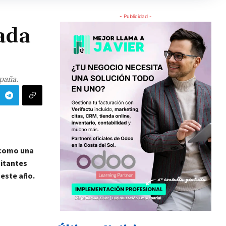
- Publicidad -
ada
paña.
 como una
sitantes
 este año.