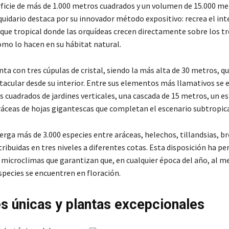
ficie de más de 1.000 metros cuadrados y un volumen de 15.000 me
quidario destaca por su innovador método expositivo: recrea el int
que tropical donde las orquídeas crecen directamente sobre los tr
omo lo hacen en su hábitat natural.
nta con tres cúpulas de cristal, siendo la más alta de 30 metros, q
acular desde su interior. Entre sus elementos más llamativos se
s cuadrados de jardines verticales, una cascada de 15 metros, un e
ráceas de hojas gigantescas que completan el escenario subtropica
erga más de 3.000 especies entre aráceas, helechos, tillandsias, b
tribuidas en tres niveles a diferentes cotas. Esta disposición ha p
s microclimas que garantizan que, en cualquier época del año, al m
species se encuentren en floración.
s únicas y plantas excepcionales