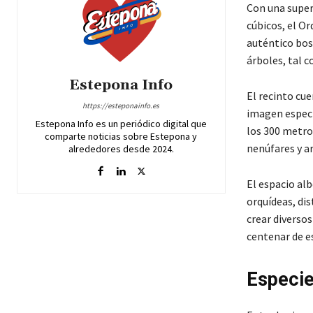
Con una super
cúbicos, el Or
auténtico bos
árboles, tal c
Estepona Info
El recinto cue
https://esteponainfo.es
imagen espect
Estepona Info es un periódico digital que
los 300 metro
comparte noticias sobre Estepona y
nenúfares y a
alrededores desde 2024.
El espacio alb
orquídeas, dis
crear diverso
centenar de e
Especie