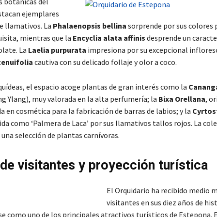
s botánicas del
stacan ejemplares
 llamativos. La
Phalaenopsis bellina
sorprende por sus colores 
isita, mientras que la
Encyclia alata affinis
desprende un caracte
late. La
Laelia purpurata
impresiona por su excepcional infloresc
tenuifolia
cautiva con su delicado follaje y olor a coco.
uídeas, el espacio acoge plantas de gran interés como la
Canang
g Ylang), muy valorada en la alta perfumería; la
Bixa Orellana
, o
da en cosmética para la fabricación de barras de labios; y la
Cyrtos
ida como ‘Palmera de Laca’ por sus llamativos tallos rojos. La cole
una selección de plantas carnívoras.
de visitantes y proyección turística
El Orquidario ha recibido medio m
visitantes en sus diez años de hist
e como uno de los principales atractivos turísticos de Estepona. 