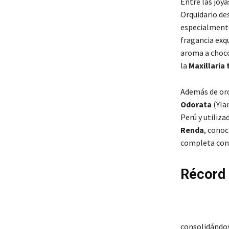
Entre las joya
Orquidario de
especialmente
fragancia exqu
aroma a choco
la
Maxillaria 
Además de orq
Odorata
(Ylan
Perú y utiliza
Renda
, conoc
completa con 
Récord 
consolidándos