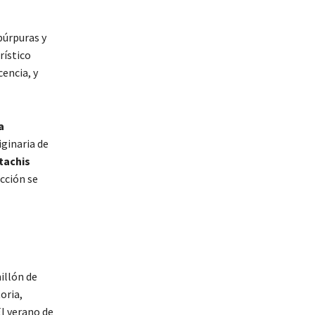
púrpuras y
rístico
encia, y
a
riginaria de
tachis
cción se
illón de
oria,
El verano de