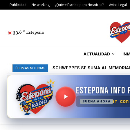
Publicidad
Networking
¿Quiere Escribir para Nosotros?
Aviso Legal
33.6
C
Estepona
ACTUALIDAD
INM
SCHWEPPES SE SUMA AL MEMORIA
ÚLTIMAS NOTICIAS
ESTEPONA INFO 
No se ha podido co
SUENA AHORA