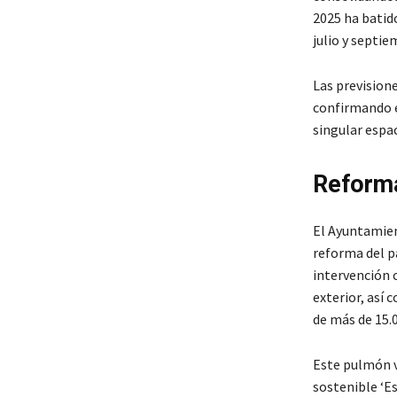
2025 ha batido
julio y septie
Las prevision
confirmando e
singular espa
Reforma
El Ayuntamie
reforma del p
intervención 
exterior, así
de más de 15.
Este pulmón v
sostenible ‘Es