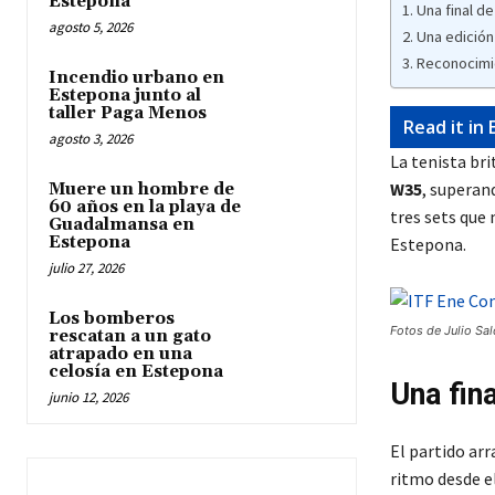
Estepona
Una final d
agosto 5, 2026
Una edición
Reconocimie
Incendio urbano en
Estepona junto al
taller Paga Menos
Read it in 
agosto 3, 2026
La tenista bri
W35
, superan
Muere un hombre de
60 años en la playa de
tres sets que 
Guadalmansa en
Estepona
Estepona.
julio 27, 2026
Los bomberos
Fotos de Julio Sa
rescatan a un gato
atrapado en una
celosía en Estepona
Una fin
junio 12, 2026
El partido ar
ritmo desde e