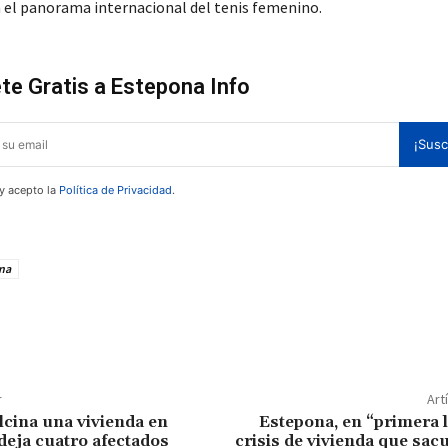
 el panorama internacional del tenis femenino.
te Gratis a Estepona Info
¡Susc
 y acepto la
Política de Privacidad
.
na
te!
r
Art
lcina una vivienda en
Estepona, en “primera l
deja cuatro afectados
crisis de vivienda que sa