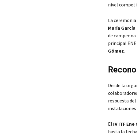
nivel competit
La ceremonia 
María García
de campeona 
principal ENE 
Gómez
.
Reconoc
Desde la organ
colaboradores
respuesta del
instalaciones 
El
IV ITF En
hasta la fech