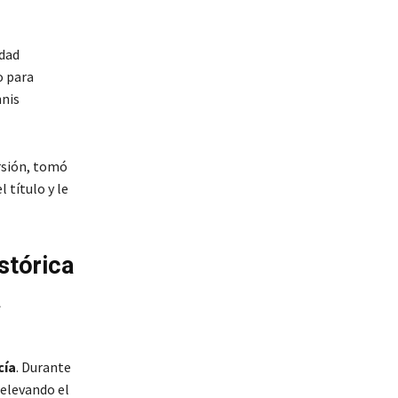
idad
o para
nnis
ersión, tomó
 título y le
stórica
a
cía
. Durante
 elevando el