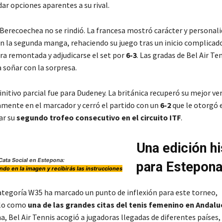
 dar opciones aparentes a su rival.
Berecoechea no se rindió. La francesa mostró carácter y personal
n la segunda manga, rehaciendo su juego tras un inicio complicad
ara remontada y adjudicarse el set por
6-3
. Las gradas de Bel Air Te
soñar con la sorpresa.
finitivo parcial fue para Dudeney. La británica recuperó su mejor v
amente en el marcador y cerró el partido con un
6-2
que le otorgó el
ar su
segundo trofeo consecutivo en el circuito ITF
.
Una edición hi
Cata Social en Estepona:
para Estepon
ndo en la imagen y recibirás las instrucciones
 categoría W35 ha marcado un punto de inflexión para este torneo,
olo como
una de las grandes citas del tenis femenino en Andalu
, Bel Air Tennis acogió a jugadoras llegadas de diferentes países,