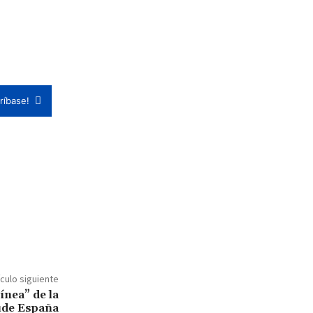
ríbase!
ículo siguiente
ínea” de la
cude España