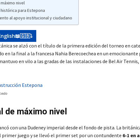
e máximo nivel
 histórica para Estepona
nto al apoyo institucional y ciudadano
English📖🇬🇧⤵️
tánica se alzó con el título de la primera edición del torneo en ca
do en la final a la francesa Nahia Berecoechea en un emocionante 
mantuvo en vilo a las gradas de las instalaciones de Bel Air Tennis,
lcedo
al de máximo nivel
rancó con una Dudeney imperial desde el fondo de pista. La británi
l primer juego y se llevó el primer set por un contundente
6-1 en 