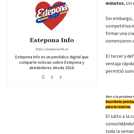
minutos
, sin
Sin embargo, 
competitiva e
firmar una cl
Estepona Info
comenzaron a 
https://esteponainfo.es
El tercer y de
Estepona Info es un periódico digital que
comparte noticias sobre Estepona y
ventaja rápid
alrededores desde 2024.
permitió sum
Ven a la próxima 
Inscríbete pincha
para la reserva.
El salto a la
consolidánd
toda la semana