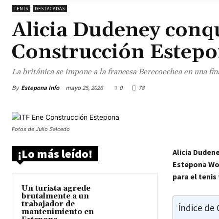
TENIS
DESTACADAS
Alicia Dudeney conqu
Construcción Estep
La británica se impone a la francesa Berecoechea en una fin
By
Estepona Info
mayo 25, 2026
0
78
Fotos de Julio Salcedo
¡Lo más leído!
Alicia Duden
Estepona Wo
para el tenis
Un turista agrede
brutalmente a un
trabajador de
Índice de
mantenimiento en