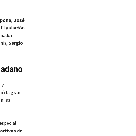
epona, José
. El galardón
inador
nnis,
Sergio
dadano
 y
ió la gran
n las
 especial
ortivos de