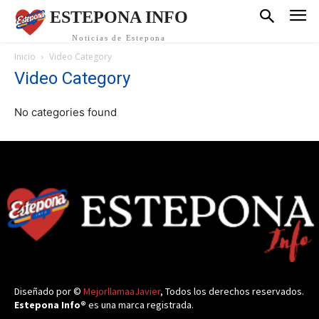
ESTEPONA INFO
Noticias de Estepona
Inicio
Video Category
Video Category
No categories found
Diseñado por ©
MejorllamaaJavier
, Todos los derechos reservados.
Estepona Info®
es una marca registrada.