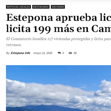
NOTICIAS LOCALES
DESTACADAS
SOCIEDAD
Estepona aprueba lic
licita 199 más en Ca
El Consistorio bonifica 117 viviendas protegidas y licita pa
retrasos.
By
Estepona Info
mayo 22, 2026
0
98