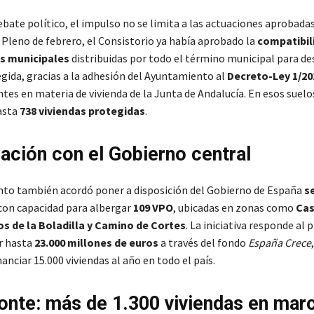
ebate político, el impulso no se limita a las actuaciones aprobada
 Pleno de febrero, el Consistorio ya había aprobado la
compatibil
as municipales
distribuidas por todo el término municipal para de
egida, gracias a la adhesión del Ayuntamiento al
Decreto-Ley 1/20
tes en materia de vivienda de la Junta de Andalucía. En esos suelo
asta
738 viviendas protegidas
.
ación con el Gobierno central
to también acordó poner a disposición del Gobierno de España
s
on capacidad para albergar
109 VPO
, ubicadas en zonas como
Cas
os de la Boladilla y Camino de Cortes
. La iniciativa responde al 
r hasta
23.000 millones de euros
a través del fondo
España Crece
nanciar 15.000 viviendas al año en todo el país.
zonte: más de 1.300 viviendas en mar