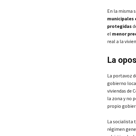
En la misma s
municipales 
protegidas
de
el
menor prec
real a la vivi
La opos
La portavoz d
gobierno loca
viviendas de 
la zona y no p
propio gobier
La socialista 
régimen gene