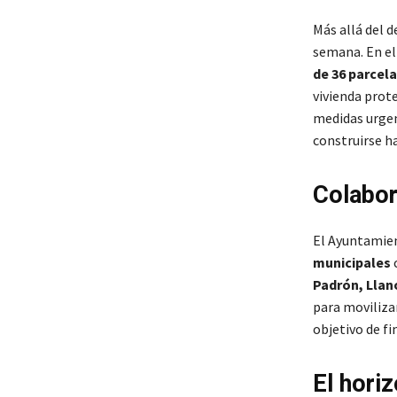
Más allá del d
semana. En el
de 36 parcel
vivienda prot
medidas urgen
construirse h
Colabor
El Ayuntamien
municipales
c
Padrón, Llan
para moviliza
objetivo de fi
El hori