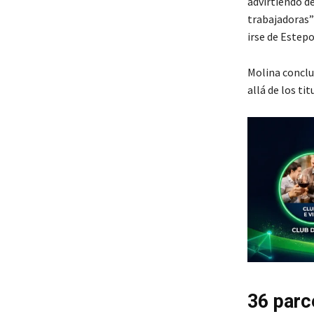
advirtiendo de
trabajadoras”
irse de Estepo
Molina concluy
allá de los tit
36 parc