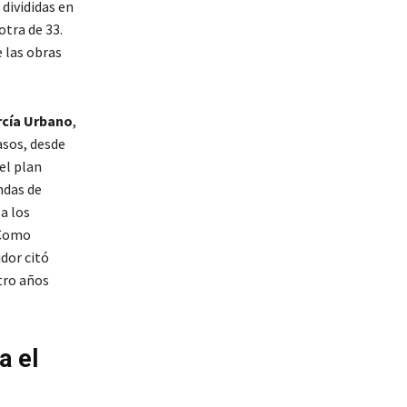
divididas en
otra de 33.
 las obras
rcía Urbano
,
sos, desde
el plan
ndas de
 a los
 Como
idor citó
tro años
a el