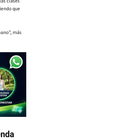
las clases
niendo que
rbano”, más
enda