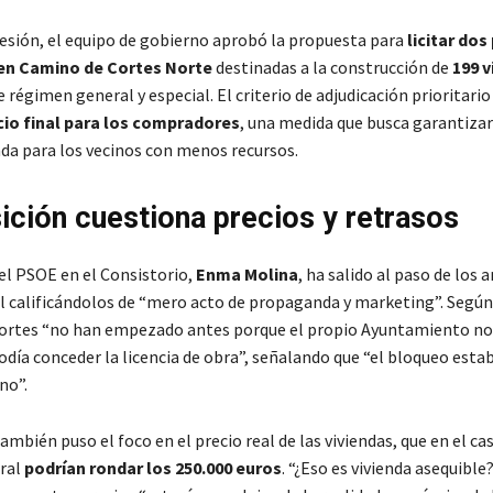
esión, el equipo de gobierno aprobó la propuesta para
licitar dos
en Camino de Cortes Norte
destinadas a la construcción de
199 v
 régimen general y especial. El criterio de adjudicación prioritario
io final para los compradores
, una medida que busca garantizar
enda para los vecinos con menos recursos.
ición cuestiona precios y retrasos
el PSOE en el Consistorio,
Enma Molina
, ha salido al paso de los 
l calificándolos de “mero acto de propaganda y marketing”. Según
Cortes “no han empezado antes porque el propio Ayuntamiento no
odía conceder la licencia de obra”, señalando que “el bloqueo esta
no”.
también puso el foco en el precio real de las viviendas, que en el c
ral
podrían rondar los 250.000 euros
. “¿Eso es vivienda asequible