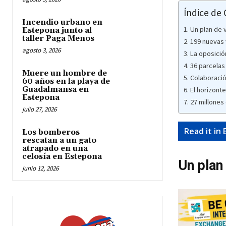
Índice de
Incendio urbano en
Un plan de 
Estepona junto al
taller Paga Menos
199 nuevas 
agosto 3, 2026
La oposició
36 parcelas
Muere un hombre de
Colaboració
60 años en la playa de
Guadalmansa en
El horizont
Estepona
27 millones 
julio 27, 2026
Read it in 
Los bomberos
rescatan a un gato
atrapado en una
celosía en Estepona
Un plan
junio 12, 2026