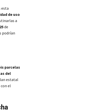
s esta
idad de uso
stinarlas a
25
de
s podrían
eis parcelas
as del
plan estatal
, con el
cha