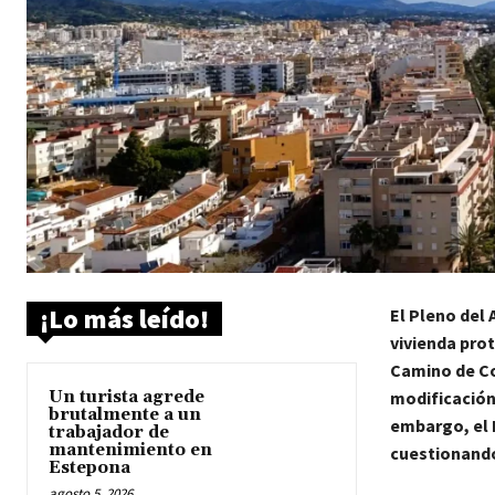
¡Lo más leído!
El Pleno del
vivienda prot
Camino de Cor
Un turista agrede
modificación 
brutalmente a un
embargo, el 
trabajador de
mantenimiento en
cuestionando 
Estepona
agosto 5, 2026