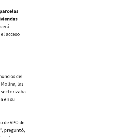
 parcelas
iviendas
 será
 el acceso
anuncios del
 Molina, las
 sectorizaba
ba en su
aso de VPO de
?”, preguntó,