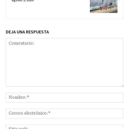
DEJA UNA RESPUESTA
Comentario:
No
Co
ele
Sit