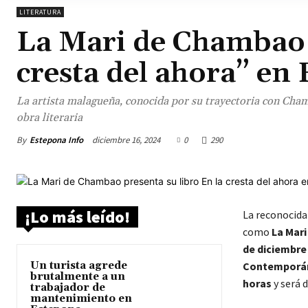
LITERATURA
La Mari de Chambao p
cresta del ahora” en
La artista malagueña, conocida por su trayectoria con Cha
obra literaria
By
Estepona Info
diciembre 16, 2024
0
290
¡Lo más leído!
La reconocid
como
La Mari
de diciembre
Un turista agrede
Contemporáne
brutalmente a un
horas
y será 
trabajador de
mantenimiento en