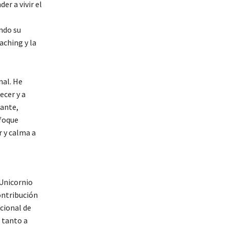
er a vivir el
ndo su
aching y la
nal. He
ecer y a
tante,
nfoque
r y calma a
 Unicornio
ontribución
cional de
 tanto a