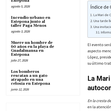
Estepona
Índice de
agosto 5, 2026
La Mari de 
Incendio urbano en
Una tarde ll
Estepona junto al
taller Paga Menos
Una invitaci
agosto 3, 2026
Informa
Muere un hombre de
El evento será
60 años en la playa de
Guadalmansa en
aspecto menos
Estepona
López, preside
julio 27, 2026
su último trab
Los bomberos
rescatan a un gato
La Mari
atrapado en una
celosía en Estepona
autocon
junio 12, 2026
En la cresta d
en la atención