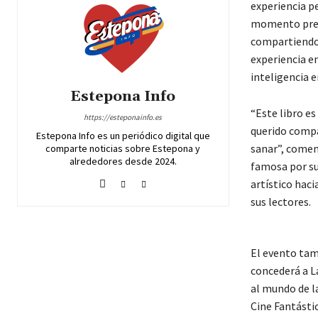
experiencia pe
momento prese
compartiendo l
experiencia en
inteligencia 
Estepona Info
“Este libro e
https://esteponainfo.es
querido compa
Estepona Info es un periódico digital que
sanar”, comen
comparte noticias sobre Estepona y
alrededores desde 2024.
famosa por su
artístico hac
sus lectores.
El evento tam
concederá a La
al mundo de l
Cine Fantástic