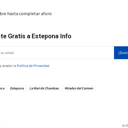
ibre hasta completar aforo
te Gratis a Estepona Info
¡Susc
 y acepto la
Política de Privacidad
.
eca
Estepona
La Mari de Chambao
Mirador del Carmen
te!
r
Art