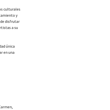
s culturales
ntamiento y
 de disfrutar
tistas a su
dad única
ar en una
 Carmen,