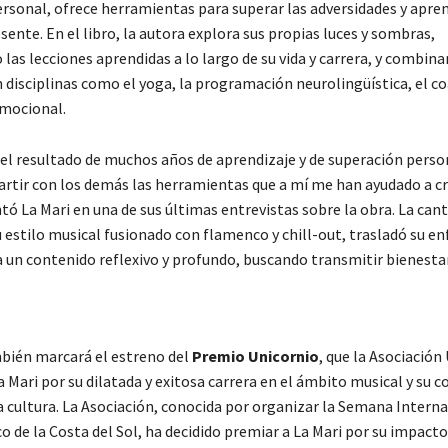
rsonal, ofrece herramientas para superar las adversidades y aprend
nte. En el libro, la autora explora sus propias luces y sombras,
as lecciones aprendidas a lo largo de su vida y carrera, y combina
 disciplinas como el yoga, la programación neurolingüística, el co
emocional.
s el resultado de muchos años de aprendizaje y de superación perso
rtir con los demás las herramientas que a mí me han ayudado a cr
tó La Mari en una de sus últimas entrevistas sobre la obra. La can
 estilo musical fusionado con flamenco y chill-out, trasladó su e
ia un contenido reflexivo y profundo, buscando transmitir bienesta
bién marcará el estreno del
Premio Unicornio
, que la Asociación
 Mari por su dilatada y exitosa carrera en el ámbito musical y su c
a cultura. La Asociación, conocida por organizar la Semana Interna
o de la Costa del Sol, ha decidido premiar a La Mari por su impacto