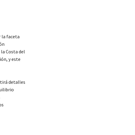
 la faceta
ión
 la Costa del
ón, y este
tirá detalles
ilibrio
a
os