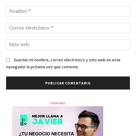
Comentario:
No
Co
ele
Sit
we
Guardar mi nombre, correo electrónico y sitio web en este
navegador la próxima vez que comente.
- Publicidad -