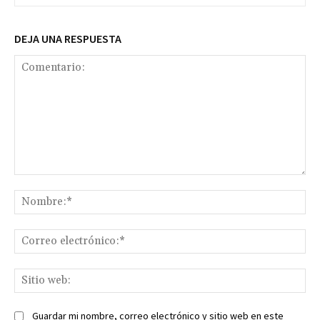
DEJA UNA RESPUESTA
Comentario:
No
Co
ele
Sit
we
Guardar mi nombre, correo electrónico y sitio web en este