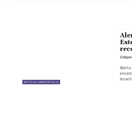
Ale
Est
rec
Estepon
Alerta
encend
levante
NOTICIAS AMBIENTALES