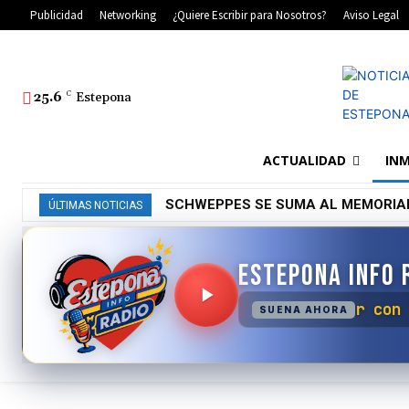
Publicidad
Networking
¿Quiere Escribir para Nosotros?
Aviso Legal
25.6
C
Estepona
ACTUALIDAD
INM
SCHWEPPES SE SUMA AL MEMORIA
ÚLTIMAS NOTICIAS
ESTEPONA INFO 
No se ha podido conectar 
SUENA AHORA