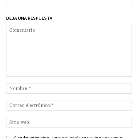
DEJA UNA RESPUESTA
Comentario:
No
Co
ele
Sit
we
Guardar mi nombre, correo electrónico y sitio web en este