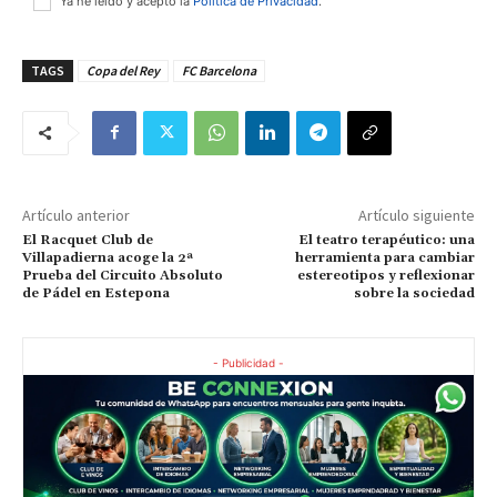
Ya he leído y acepto la
Política de Privacidad
.
TAGS
Copa del Rey
FC Barcelona
Artículo anterior
Artículo siguiente
El Racquet Club de
El teatro terapéutico: una
Villapadierna acoge la 2ª
herramienta para cambiar
Prueba del Circuito Absoluto
estereotipos y reflexionar
de Pádel en Estepona
sobre la sociedad
- Publicidad -