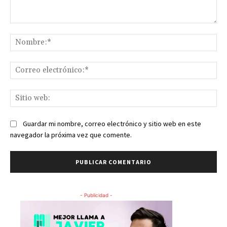
Comentario:
No
Co
ele
Sit
we
Guardar mi nombre, correo electrónico y sitio web en este
navegador la próxima vez que comente.
- Publicidad -