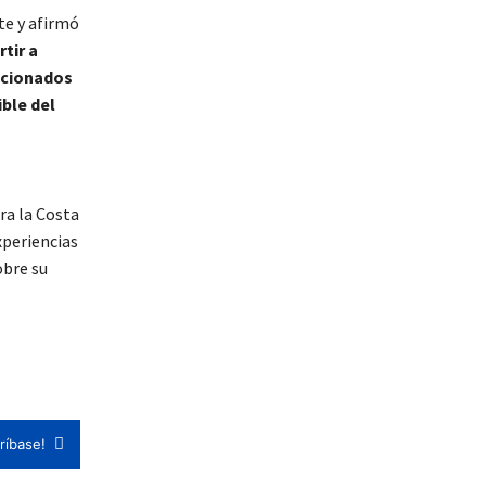
te y afirmó
tir a
ocionados
ible del
ra la Costa
xperiencias
obre su
ríbase!