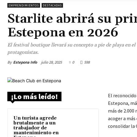
EMPRENDIMIENTOS
DESTACADAS
Starlite abrirá su p
Estepona en 2026
El festival boutique llevará su concepto a pie de playa en 
protagonistas.
By
Estepona Info
julio 28, 2025
0
598
¡Lo más leído!
El reconocido
Estepona, más
más de 2.000 m
Un turista agrede
acoger a más 
brutalmente a un
consolidar la
trabajador de
mantenimiento en