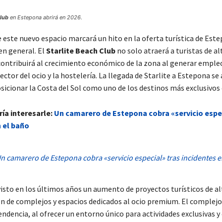
Club
en Estepona abrirá en 2026.
 este nuevo espacio marcará un hito en la oferta turística de Este
en general. El
Starlite Beach Club
no solo atraerá a turistas de alt
ontribuirá al crecimiento económico de la zona al generar emple
ector del ocio y la hostelería. La llegada de Starlite a Estepona se 
osicionar la Costa del Sol como uno de los destinos más exclusivos
ía interesarle:
Un camarero de Estepona cobra «servicio espec
 el baño
n camarero de Estepona cobra «servicio especial» tras incidentes e
isto en los últimos años un aumento de proyectos turísticos de alt
ón de complejos y espacios dedicados al ocio premium. El complej
ndencia, al ofrecer un entorno único para actividades exclusivas y