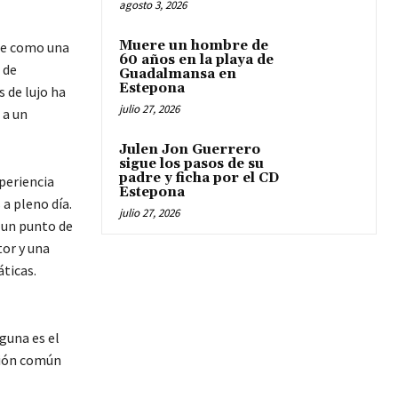
agosto 3, 2026
Muere un hombre de
ge como una
60 años en la playa de
 de
Guadalmansa en
Estepona
s de lujo ha
julio 27, 2026
 a un
Julen Jon Guerrero
sigue los pasos de su
padre y ficha por el CD
xperiencia
Estepona
a pleno día.
julio 27, 2026
 un punto de
or y una
ticas.
guna es el
sión común