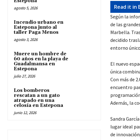
Estepona
Read it in 
agosto 5, 2026
Según la info
Incendio urbano en
de las grande
Estepona junto al
Marbella. Tras
taller Paga Menos
agosto 3, 2026
decidido trasl
entorno único
Muere un hombre de
60 años en la playa de
El nuevo espac
Guadalmansa en
Estepona
única combina
julio 27, 2026
Con más de 2.
encuentro par
Los bomberos
programación m
rescatan a un gato
atrapado en una
Además, la coc
celosía en Estepona
junio 12, 2026
Sandra García
lugar ideal p
de innovación,