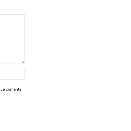
Sitio
web:
 que comente.