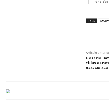
Ya he leído
TAGS
Starlite
¡Compar
Artículo anterio
Rosario Baz
vidas a trav
gracias a la