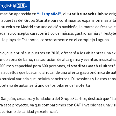
English📖🇬🇧⤵️
rmación aparecida en
“El Español”
, el
Starlite Beach Club
se eri
s apuestas del Grupo Starlite para continuar su expansión más allá
 su éxito en Madrid con una edición navideña, la marca de festivale
adar su concepto característico de música, gastronomía y lifestyle
: la playa de Estepona, concretamente en el complejo Laguna.
io, que abrirá sus puertas en 2026, ofrecerá a los visitantes una e
ndo zona de baño, restauración de alta gama y eventos musicales 
000 m² y capacidad para 600 personas, el
Starlite Beach Club
será
a aquellos que buscan disfrutar de una oferta gastronómica de aut
usical variada que incluirá conciertos, DJ sessions y fiestas temá
telería de autor será uno de los pilares de la oferta.
-Sanjuán, creadora y fundadora del Grupo Starlite, destacó que “La
ara este proyecto, ya que compartimos con GAT Inversiones una vi
 turismo de calidad y excelencia”.