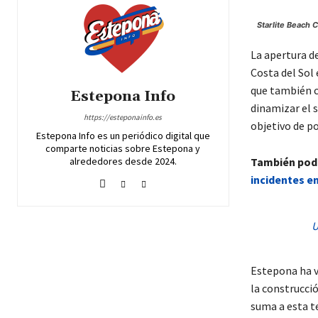
Starlite Beach 
La apertura de
Costa del Sol 
que también c
Estepona Info
dinamizar el s
https://esteponainfo.es
objetivo de p
Estepona Info es un periódico digital que
comparte noticias sobre Estepona y
alrededores desde 2024.
También podr
incidentes en
U
Estepona ha v
la construcci
suma a esta te