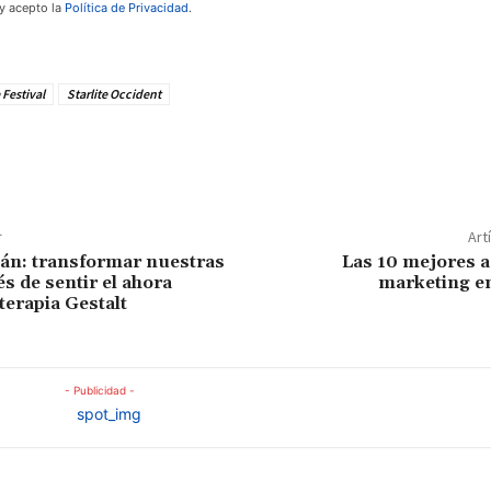
 y acepto la
Política de Privacidad
.
 Festival
Starlite Occident
te!
r
Art
án: transformar nuestras
Las 10 mejores a
és de sentir el ahora
marketing e
 terapia Gestalt
- Publicidad -