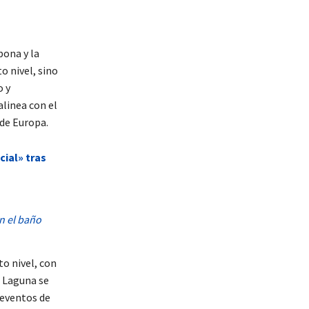
pona y la
o nivel, sino
o y
alinea con el
 de Europa.
ial» tras
n el baño
o nivel, con
o Laguna se
 eventos de