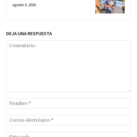
agosto 5, 2026
DEJA UNA RESPUESTA
Comentario:
No
Co
ele
Sit