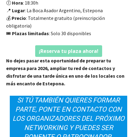
🕕
Hora
: 18:30h
📍
Lugar
: La Boca Asador Argentino, Estepona
💰
Precio
: Totalmente gratuito (preinscripción
obligatoria)
🎟️
Plazas limitadas
: Solo 30 disponibles
¡Reserva tu plaza ahora!
No dejes pasar esta oportunidad de preparar tu
empresa para 2026, ampliar tu red de contactos y
disfrutar de una tarde única en uno de los locales con
más encanto de Estepona.
SI TÚ TAMBIÉN QUIERES FORMAR
PARTE, PONTE EN CONTACTO CON
LOS ORGANIZADORES DEL PRÓXIMO
NETWORKING Y PUEDES SER
PONENTE O PATROCINADOR.