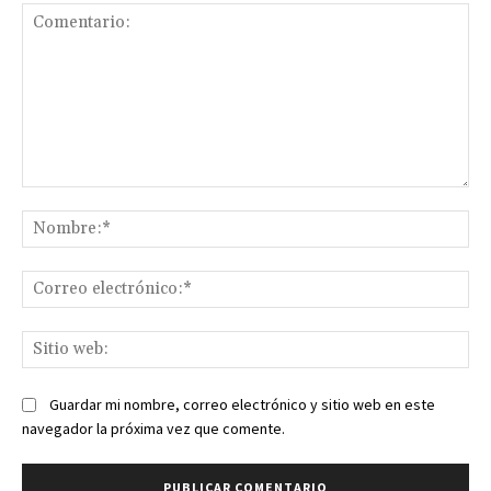
Comentario:
No
Co
ele
Sit
we
Guardar mi nombre, correo electrónico y sitio web en este
navegador la próxima vez que comente.