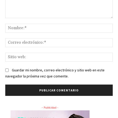
Comentario:
No
Co
ele
Sit
we
Guardar mi nombre, correo electrónico y sitio web en este
navegador la próxima vez que comente.
- Publicidad -