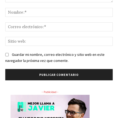
Comentario:
No
Co
ele
Sit
we
Guardar mi nombre, correo electrónico y sitio web en este
navegador la próxima vez que comente.
- Publicidad -