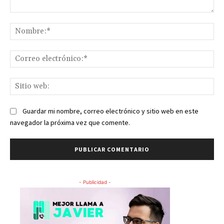
Comentario:
No
Co
ele
Sit
we
Guardar mi nombre, correo electrónico y sitio web en este
navegador la próxima vez que comente.
- Publicidad -