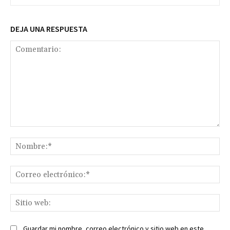
DEJA UNA RESPUESTA
Comentario:
No
Co
ele
Sit
we
Guardar mi nombre, correo electrónico y sitio web en este