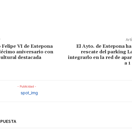
te!
r
Art
o Felipe VI de Estepona
El Ayto. de Estepona ha 
décimo aniversario con
rescate del parking L
cultural destacada
integrarlo en la red de ap
a 1
- Publicidad -
SPUESTA