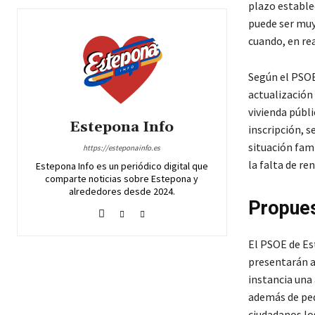
plazo estable
puede ser muy
cuando, en rea
Según el PSOE,
actualización 
vivienda públi
Estepona Info
inscripción, s
situación fam
https://esteponainfo.es
la falta de re
Estepona Info es un periódico digital que
comparte noticias sobre Estepona y
alrededores desde 2024.
Propues
El PSOE de Es
presentarán a
instancia una 
además de ped
ciudadanos lo