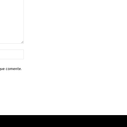
Sitio
web:
 que comente.