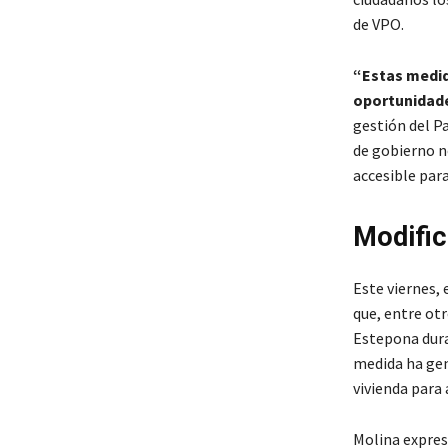
de VPO.
“Estas medid
oportunidades
gestión del Pa
de gobierno no
accesible para
Modific
Este viernes,
que, entre otr
Estepona dura
medida ha gen
vivienda para
Molina expresó