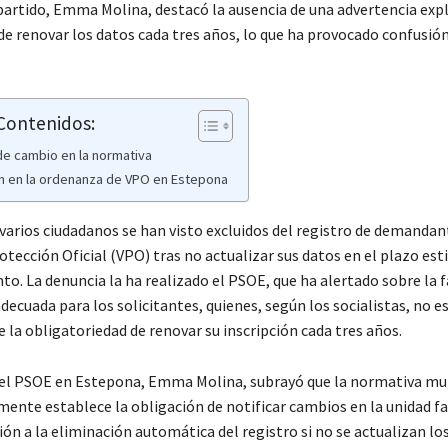
partido, Emma Molina, destacó la ausencia de una advertencia expl
de renovar los datos cada tres años, lo que ha provocado confusión
 Contenidos:
e cambio en la normativa
n en la ordenanza de VPO en Estepona
varios ciudadanos se han visto excluidos del registro de demandan
otección Oficial (VPO) tras no actualizar sus datos en el plazo est
o. La denuncia la ha realizado el PSOE, que ha alertado sobre la f
ecuada para los solicitantes, quienes, según los socialistas, no 
 la obligatoriedad de renovar su inscripción cada tres años.
el PSOE en Estepona, Emma Molina, subrayó que la normativa mu
mente establece la obligación de notificar cambios en la unidad fa
n a la eliminación automática del registro si no se actualizan los