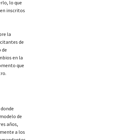
rlo, lo que
en inscritos
bre la
icitantes de
o de
mbios en la
momento que
ro.
, donde
l modelo de
res años,
amente a los
 demandantes