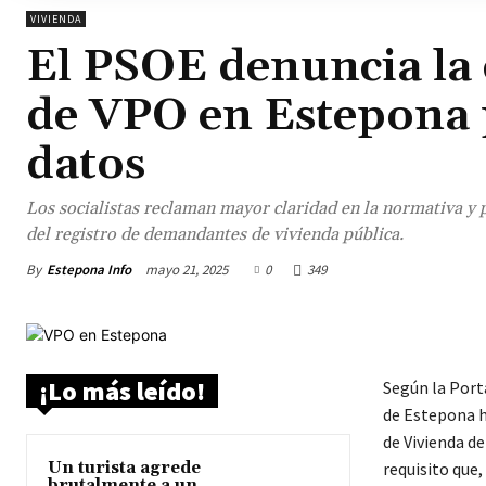
VIVIENDA
El PSOE denuncia la 
de VPO en Estepona p
datos
Los socialistas reclaman mayor claridad en la normativa y
del registro de demandantes de vivienda pública.
By
Estepona Info
mayo 21, 2025
0
349
¡Lo más leído!
Según la Port
de Estepona h
de Vivienda de
Un turista agrede
requisito que,
brutalmente a un