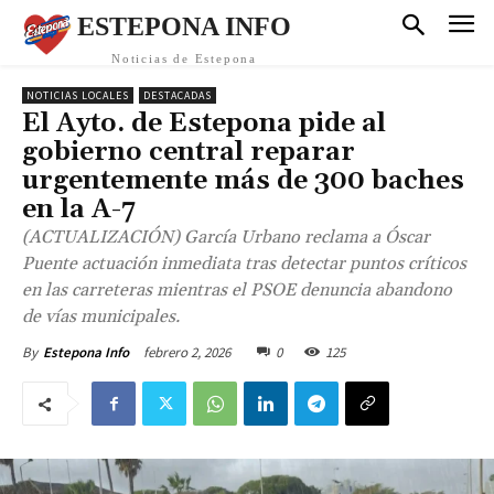
ESTEPONA INFO
Noticias de Estepona
NOTICIAS LOCALES
DESTACADAS
El Ayto. de Estepona pide al
gobierno central reparar
urgentemente más de 300 baches
en la A-7
(ACTUALIZACIÓN) García Urbano reclama a Óscar
Puente actuación inmediata tras detectar puntos críticos
en las carreteras mientras el PSOE denuncia abandono
de vías municipales.
febrero 2, 2026
0
125
By
Estepona Info