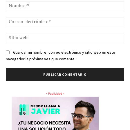
No
Co
ele
Sit
we
Guardar mi nombre, correo electrónico y sitio web en este
navegador la próxima vez que comente.
- Publicidad -