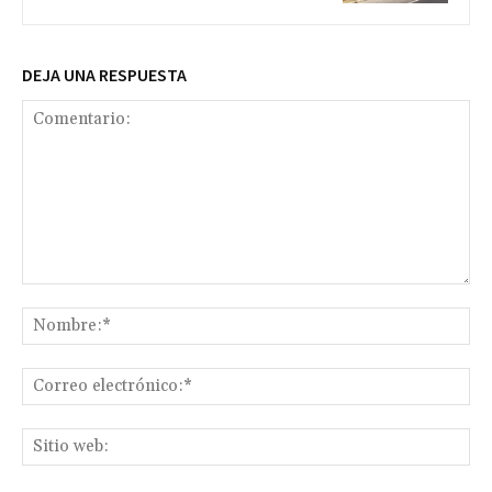
DEJA UNA RESPUESTA
Comentario:
No
Co
ele
Sit
we