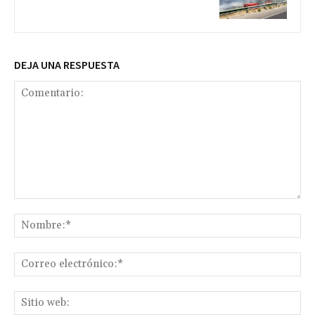
DEJA UNA RESPUESTA
Comentario:
No
Co
ele
Sit
we