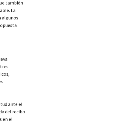
 que también
able. La
n algunos
ropuesta.
ueva
 tres
icos,
es
itud ante el
a del recibo
s en el