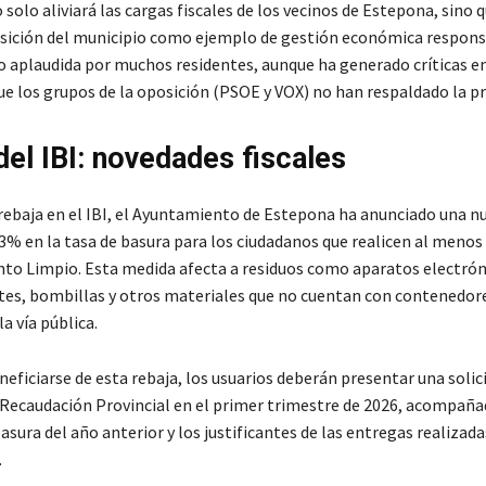
 solo aliviará las cargas fiscales de los vecinos de Estepona, sino
osición del municipio como ejemplo de gestión económica respons
o aplaudida por muchos residentes, aunque ha generado críticas e
que los grupos de la oposición (PSOE y VOX) no han respaldado la p
del IBI: novedades fiscales
rebaja en el IBI, el Ayuntamiento de Estepona ha anunciado una n
3% en la tasa de basura para los ciudadanos que realicen al menos
nto Limpio. Esta medida afecta a residuos como aparatos electrón
tes, bombillas y otros materiales que no cuentan con contenedor
la vía pública.
eficiarse de esta rebaja, los usuarios deberán presentar una solic
Recaudación Provincial en el primer trimestre de 2026, acompañad
basura del año anterior y los justificantes de las entregas realizada
.