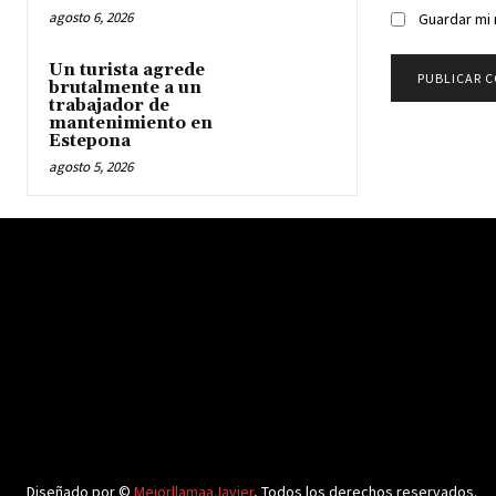
agosto 6, 2026
Guardar mi 
Un turista agrede
brutalmente a un
trabajador de
mantenimiento en
Estepona
agosto 5, 2026
Diseñado por ©
MejorllamaaJavier
, Todos los derechos reservados.