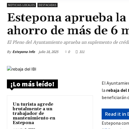
NOTICIAS LOCALES
DESTACADAS
Estepona aprueba la 
ahorro de más de 6 m
El Pleno del Ayuntamiento aprueba un suplemento de crédit
By
Estepona Info
julio 18, 2025
0
311
¡Lo más leído!
El Ayuntamien
la
rebaja del 
beneficiarán 
Un turista agrede
brutalmente a un
trabajador de
Read it in 
mantenimiento en
Estepona
Estepona come