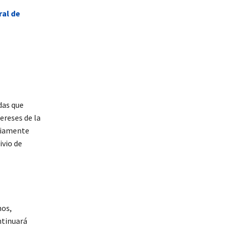
ral de
das que
ereses de la
pliamente
ivio de
nos,
ntinuará