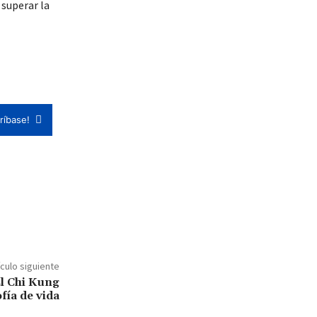
superar la
ríbase!
ículo siguiente
l Chi Kung
fía de vida