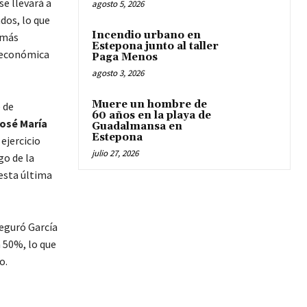
e llevará a
agosto 5, 2026
dos, lo que
Incendio urbano en
 más
Estepona junto al taller
a económica
Paga Menos
agosto 3, 2026
Muere un hombre de
 de
60 años en la playa de
osé María
Guadalmansa en
Estepona
ejercicio
julio 27, 2026
go de la
 esta última
seguró García
n 50%, lo que
o.