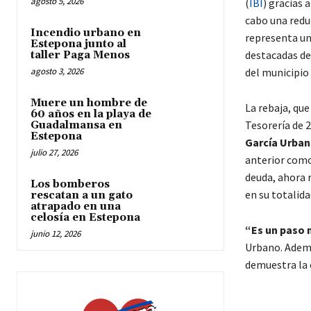
agosto 5, 2026
(
IBI
) gracias 
cabo una redu
Incendio urbano en
representa un
Estepona junto al
destacadas de
taller Paga Menos
agosto 3, 2026
del municipio 
Muere un hombre de
La rebaja, que
60 años en la playa de
Tesorería de 2
Guadalmansa en
Estepona
García Urba
julio 27, 2026
anterior como
deuda, ahora 
Los bomberos
en su totalida
rescatan a un gato
atrapado en una
celosía en Estepona
“Es un paso 
junio 12, 2026
Urbano. Además
demuestra la e