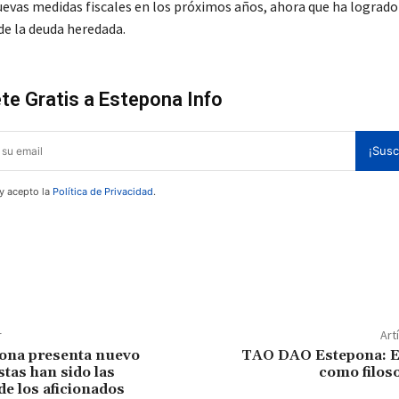
evas medidas fiscales en los próximos años, ahora que ha logrado 
de la deuda heredada.
te Gratis a Estepona Info
¡Susc
 y acepto la
Política de Privacidad
.
te!
r
Art
pona presenta nuevo
TAO DAO Estepona: E
stas han sido las
como filoso
de los aficionados