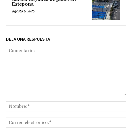
Estepona
agosto 6, 2026
DEJA UNA RESPUESTA
Comentario:
No
Co
ele