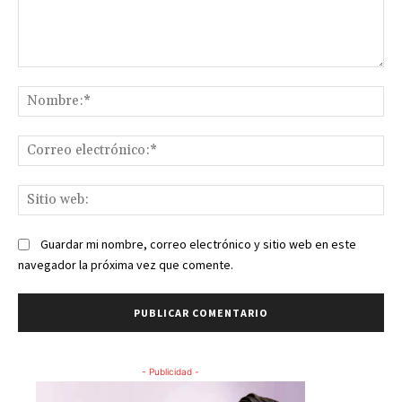
Comentario:
No
Co
ele
Sit
we
Guardar mi nombre, correo electrónico y sitio web en este
navegador la próxima vez que comente.
- Publicidad -