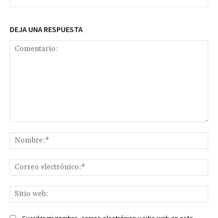
DEJA UNA RESPUESTA
Comentario:
No
Co
ele
Sit
we