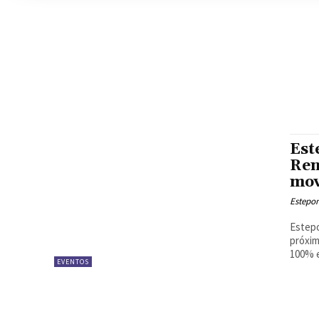
Est
Ren
mov
Estepon
Estepo
próxim
100% e
EVENTOS