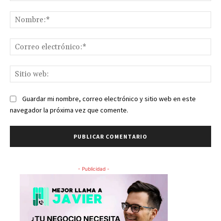
Comentario:
No
Co
ele
Sit
we
Guardar mi nombre, correo electrónico y sitio web en este
navegador la próxima vez que comente.
- Publicidad -