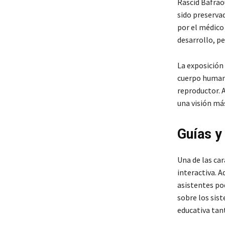
Rascid Bafrao
sido preserva
por el médico
desarrollo, pe
La exposición
cuerpo humano:
reproductor. 
una visión má
Guías y
Una de las car
interactiva. A
asistentes po
sobre los sis
educativa tan