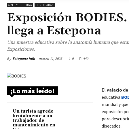
ARTE Y CULTURA
DESTACADAS
Exposición BODIES. 
llega a Estepona
Una muestra educativa sobre la anatomía humana que estará a
Exposiciones.
By
Estepona Info
marzo 11, 2025
0
440
¡Lo más leído!
El
Palacio de
educativa
BOD
mundial y que
Un turista agrede
exposición pod
brutalmente a un
para descubri
trabajador de
mantenimiento en
disecados.