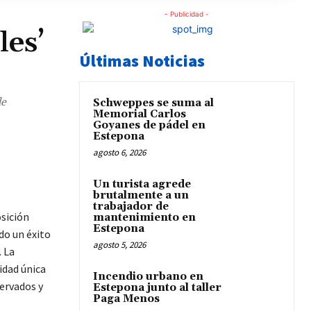
- Publicidad -
es’
Últimas Noticias
de
Schweppes se suma al
Memorial Carlos
Goyanes de pádel en
Estepona
agosto 6, 2026
Un turista agrede
brutalmente a un
trabajador de
osición
mantenimiento en
Estepona
do un éxito
agosto 5, 2026
 La
idad única
Incendio urbano en
ervados y
Estepona junto al taller
Paga Menos