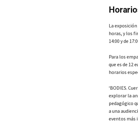
Horario
La exposición 
horas, y los 
14:00 y de 17:0
Para los empa
que es de 12 e
horarios espe
‘BODIES. Cuer
explorar la a
pedagógico qu
a una audienci
eventos más i