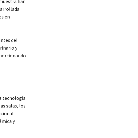
 muestra han
arrollada
os en
antes del
rinario y
oporcionando
de tecnología
as salas, los
icional
ámica y