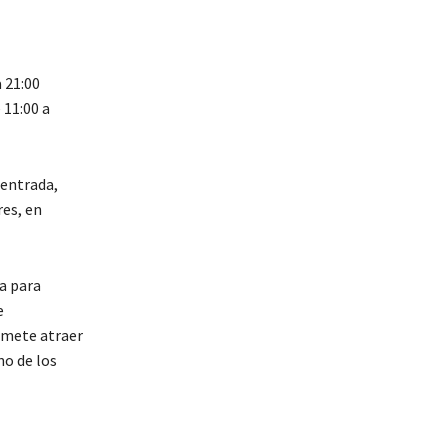
 21:00
 11:00 a
 entrada,
res, en
a para
e
omete atraer
no de los