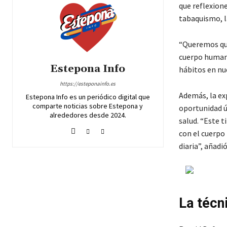
que reflexion
tabaquismo, l
“Queremos que
cuerpo humano
Estepona Info
hábitos en nu
https://esteponainfo.es
Además, la exp
Estepona Info es un periódico digital que
comparte noticias sobre Estepona y
oportunidad ú
alrededores desde 2024.
salud. “Este t
con el cuerpo
diaria”, añadió 
La técni