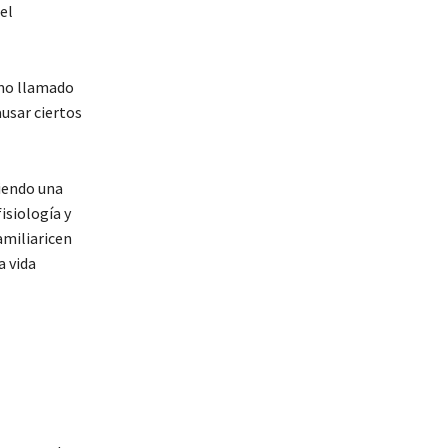
el
smo llamado
usar ciertos
ciendo una
isiología y
amiliaricen
a vida