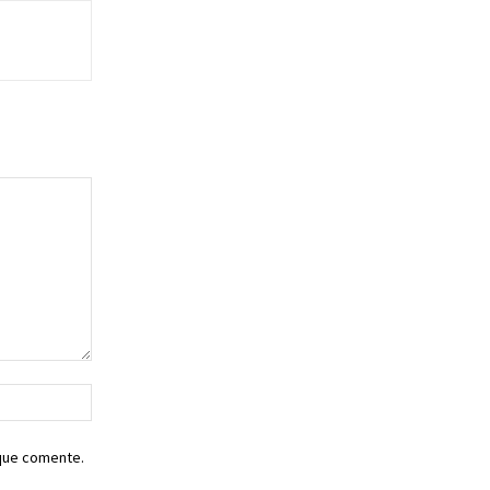
Sitio
web:
 que comente.