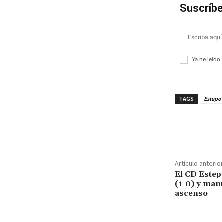
Suscríbe
Ya he leído
TAGS
Estepo
¡Compar
Artículo anterio
El CD Estep
(1-0) y man
ascenso