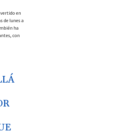
vertido en
s de lunes a
también ha
antes, con
LLÁ
OR
UE