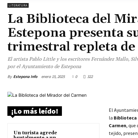
LITERATURA
La Biblioteca del Mi
Estepona presenta su
trimestral repleta de
El artista Pablo Little y los escritores Fernández Mallo, S
por el Ayuntamiento de Estepona
By
Estepona Info
enero 15, 2025
0
322
¡Lo más leído!
El Ayuntamien
la
Biblioteca
Carmen
, que
Un turista agrede
tejido, presen
brutalmente a un