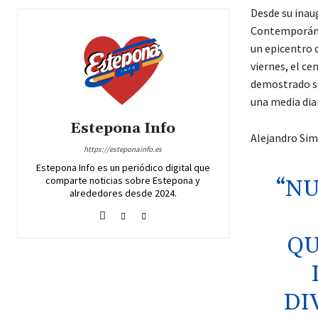
Desde su inau
Contemporánea
un epicentro 
viernes, el ce
demostrado ser
una media diar
Estepona Info
Alejandro Sim
https://esteponainfo.es
Estepona Info es un periódico digital que
comparte noticias sobre Estepona y
“NU
alrededores desde 2024.
QU
DI