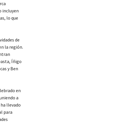
rca
o incluyen
as, lo que
vidades de
n la región.
ntran
asta, Íñigo
cas y Ben
elebrado en
euniendo a
 ha llevado
al para
ades