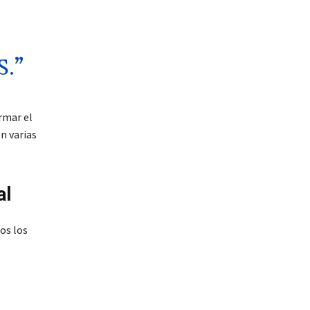
.”
rmar el
n varias
al
os los