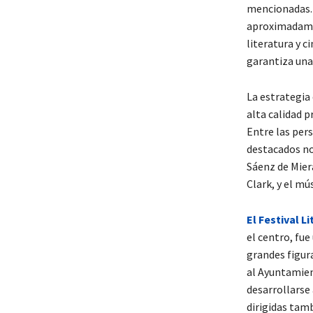
mencionadas. 
aproximadamen
literatura y c
garantiza una 
La estrategia 
alta calidad 
Entre las per
destacados no
Sáenz de Mier
Clark, y el mú
El Festival L
el centro, fue
grandes figura
al Ayuntamien
desarrollarse
dirigidas tamb