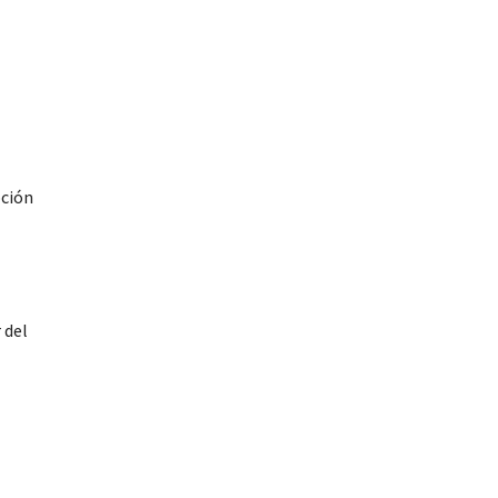
pción
 del