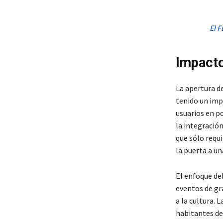
El F
Impacto
La apertura d
tenido un impa
usuarios en p
la integración
que sólo requ
la puerta a un
El enfoque del
eventos de gr
a la cultura. 
habitantes de