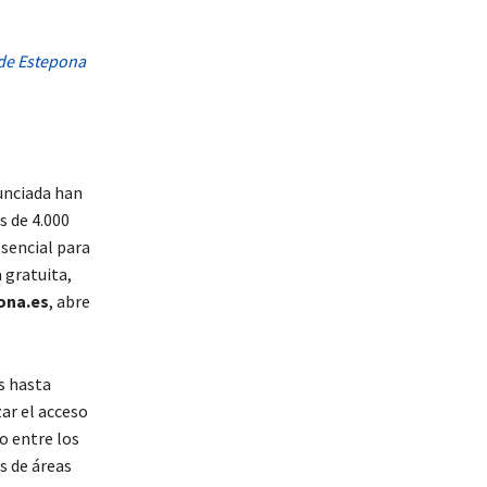
 de Estepona
unciada han
s de 4.000
sencial para
 gratuita,
ona.es
, abre
s hasta
ar el acceso
go entre los
s de áreas