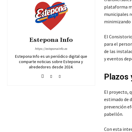
plataforma met
municipales r
minimizando e
El Consistori
Estepona Info
para el perso
https://esteponainfo.es
de las instala
Estepona Info es un periódico digital que
y eventos dep
comparte noticias sobre Estepona y
alrededores desde 2024.
Plazos 
El proyecto, 
estimado de di
prevención ef
pabellón.
Con esta inte