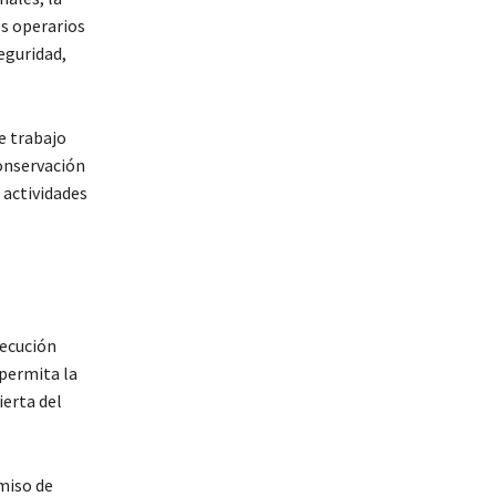
os operarios
eguridad,
e trabajo
conservación
 actividades
jecución
 permita la
ierta del
miso de