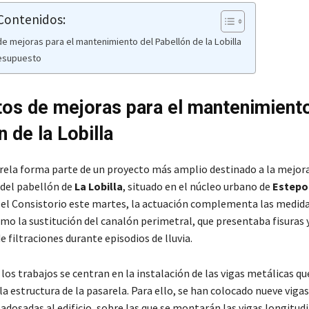
 Contenidos:
e mejoras para el mantenimiento del Pabellón de la Lobilla
resupuesto
os de mejoras para el mantenimiento
 de la Lobilla
rela forma parte de un proyecto más amplio destinado a la mejora
 del pabellón de
La Lobilla
, situado en el núcleo urbano de
Estepo
el Consistorio este martes, la actuación complementa las medid
mo la sustitución del canalón perimetral, que presentaba fisuras 
 filtraciones durante episodios de lluvia.
os trabajos se centran en la instalación de las vigas metálicas qu
 estructura de la pasarela. Para ello, se han colocado nueve vigas
adosadas al edificio, sobre las que se montarán las vigas longitudi