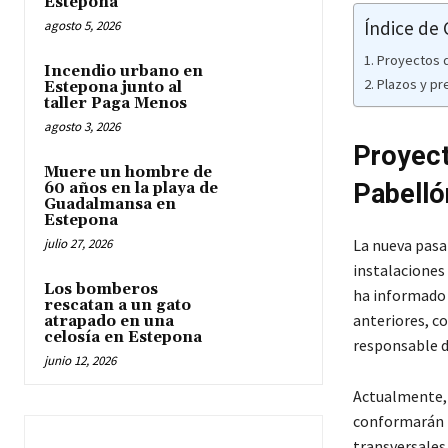
Estepona
Índice de
agosto 5, 2026
Proyectos d
Incendio urbano en
Plazos y p
Estepona junto al
taller Paga Menos
agosto 3, 2026
Proyect
Muere un hombre de
Pabellón
60 años en la playa de
Guadalmansa en
Estepona
julio 27, 2026
La nueva pasa
instalaciones
Los bomberos
ha informado 
rescatan a un gato
anteriores, co
atrapado en una
celosía en Estepona
responsable de
junio 12, 2026
Actualmente, l
conformarán la
transversales 