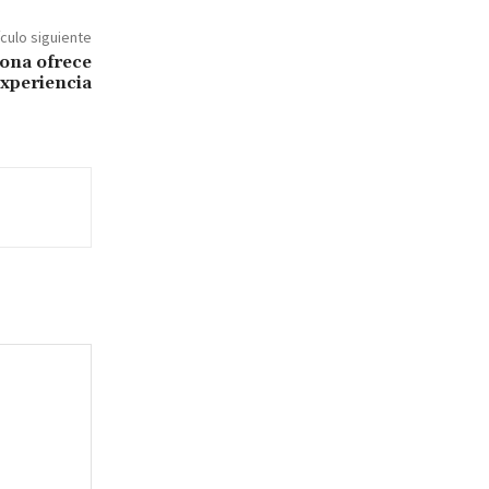
ículo siguiente
pona ofrece
experiencia