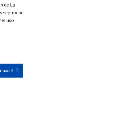
ón de La
 y seguridad
 el uso
ríbase!