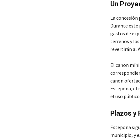
Un Proye
La concesión 
Durante este p
gastos de expl
terrenos y las
revertirán al
El canon míni
correspondient
canon ofertad
Estepona, el m
el uso público
Plazos y 
Estepona sigu
municipio, y 