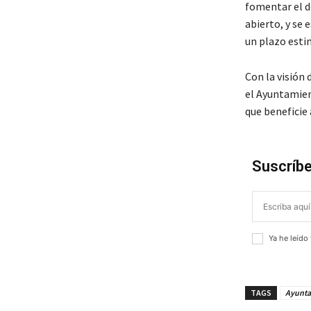
fomentar el de
abierto, y se
un plazo esti
Con la visión 
el Ayuntamien
que beneficie 
Suscríbe
Ya he leído
TAGS
Ayunta