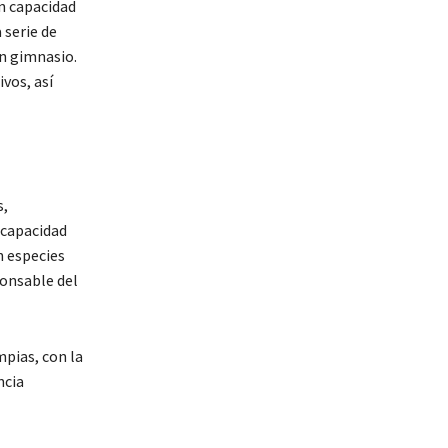
n capacidad
 serie de
un gimnasio.
vos, así
s,
 capacidad
n especies
ponsable del
mpias, con la
ncia