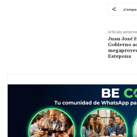
¡Compar
Artículo anterio
Juan José H
Gobierno ac
megaproyec
Estepona