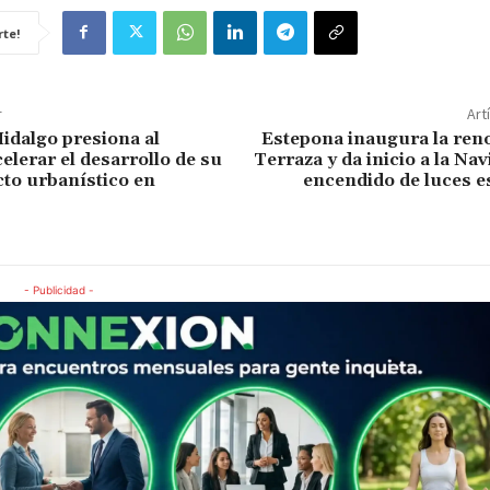
te!
r
Art
idalgo presiona al
Estepona inaugura la ren
elerar el desarrollo de su
Terraza y da inicio a la Nav
to urbanístico en
encendido de luces e
- Publicidad -