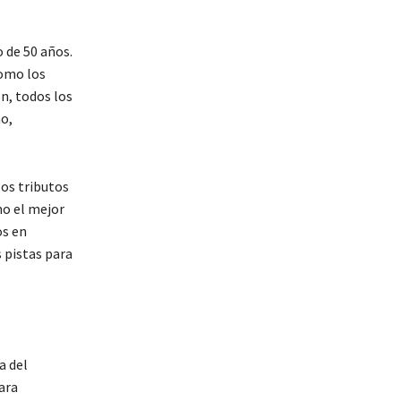
 de 50 años.
como los
ón, todos los
no,
los tributos
mo el mejor
os en
s pistas para
a del
ara