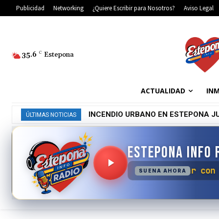
Publicidad
Networking
¿Quiere Escribir para Nosotros?
Aviso Legal
35.6
C
Estepona
ACTUALIDAD
INM
INCENDIO URBANO EN ESTEPONA J
ÚLTIMAS NOTICIAS
ESTEPONA INFO 
No se ha podido
SUENA AHORA