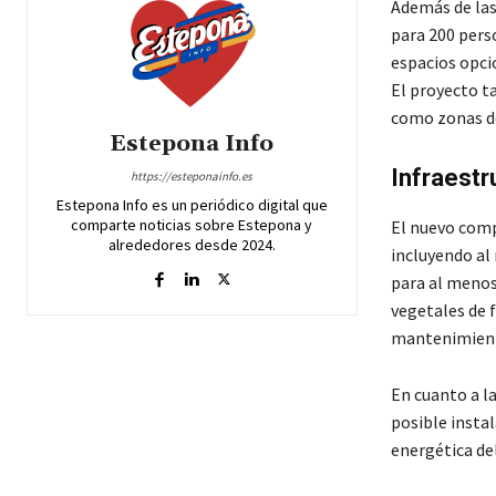
Además de las
para 200 perso
espacios opci
El proyecto t
como zonas de
Estepona Info
Infraestr
https://esteponainfo.es
Estepona Info es un periódico digital que
comparte noticias sobre Estepona y
El nuevo comp
alrededores desde 2024.
incluyendo al
para al menos 
vegetales de 
mantenimiento
En cuanto a la
posible instal
energética de