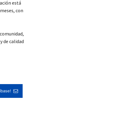
tación está
 meses, con
a comunidad,
y de calidad
íbase!