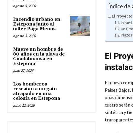
Índice de
agosto 5, 2026
El Proyecto
Incendio urbano en
Infraes
Estepona junto al
taller Paga Menos
Un Pro
Plazos 
agosto 3, 2026
Muere un hombre de
60 años en la playa de
El Proy
Guadalmansa en
Estepona
instala
julio 27, 2026
El nuevo compl
Los bomberos
rescatan a un gato
Países Bajos, 
atrapado en una
unas dimension
celosía en Estepona
cuatro serán d
junio 12, 2026
sintética y t
transparentes