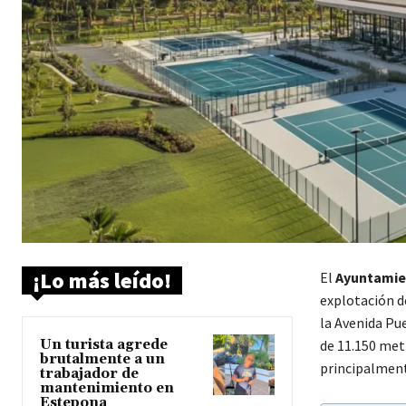
¡Lo más leído!
El
Ayuntamie
explotación d
la Avenida Pue
Un turista agrede
de 11.150 met
brutalmente a un
principalment
trabajador de
mantenimiento en
Estepona