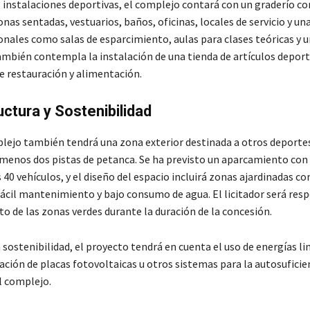
 instalaciones deportivas, el complejo contará con un graderío co
nas sentadas, vestuarios, baños, oficinas, locales de servicio y una
onales como salas de esparcimiento, aulas para clases teóricas y 
ambién contempla la instalación de una tienda de artículos deporti
 restauración y alimentación.
uctura y Sostenibilidad
lejo también tendrá una zona exterior destinada a otros deporte
 menos dos pistas de petanca. Se ha previsto un aparcamiento con
40 vehículos, y el diseño del espacio incluirá zonas ajardinadas co
fácil mantenimiento y bajo consumo de agua. El licitador será res
 de las zonas verdes durante la duración de la concesión.
 sostenibilidad, el proyecto tendrá en cuenta el uso de energías li
ación de placas fotovoltaicas u otros sistemas para la autosuficie
l complejo.