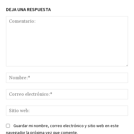
DEJA UNA RESPUESTA
Comentario:
No
Co
ele
Sit
we
Guardar mi nombre, correo electrónico y sitio web en este
navegador la próxima vez que comente.