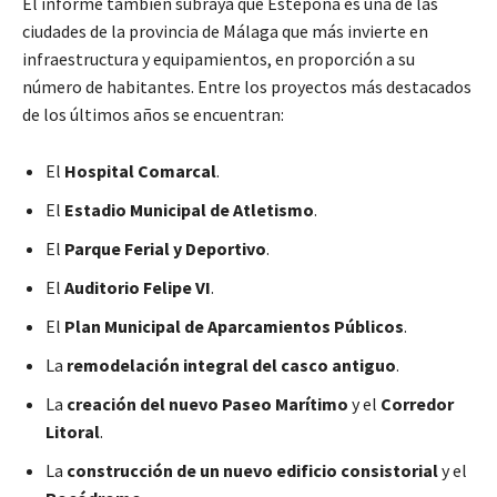
El informe también subraya que Estepona es una de las
ciudades de la provincia de Málaga que más invierte en
infraestructura y equipamientos, en proporción a su
número de habitantes. Entre los proyectos más destacados
de los últimos años se encuentran:
El
Hospital Comarcal
.
El
Estadio Municipal de Atletismo
.
El
Parque Ferial y Deportivo
.
El
Auditorio Felipe VI
.
El
Plan Municipal de Aparcamientos Públicos
.
La
remodelación integral del casco antiguo
.
La
creación del nuevo Paseo Marítimo
y el
Corredor
Litoral
.
La
construcción de un nuevo edificio consistorial
y el