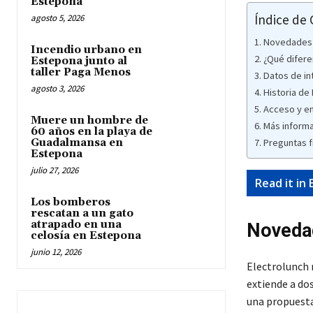
Estepona
Índice de
agosto 5, 2026
Novedades p
Incendio urbano en
¿Qué difere
Estepona junto al
taller Paga Menos
Datos de in
agosto 3, 2026
Historia de
Acceso y en
Muere un hombre de
Más inform
60 años en la playa de
Guadalmansa en
Preguntas 
Estepona
julio 27, 2026
Read it in 
Los bomberos
rescatan a un gato
atrapado en una
Novedad
celosía en Estepona
junio 12, 2026
Electrolunch 
extiende a do
una propuesta