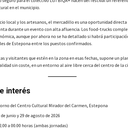
o seguro para el colectivo LGTBIQA+ hacen del festival un referen
tural en el municipio.
io local y los artesanos, el mercadillo es una oportunidad directa
venta durante un evento con alta afluencia. Los food-trucks comple
nómica, aunque por ahora no se ha detallado si habrá participació
les de Estepona entre los puestos confirmados.
tas y visitantes que estén en la zona en esas fechas, supone un pla
lidad sin coste, en un entorno al aire libre cerca del centro de la c
e interés
orno del Centro Cultural Mirador del Carmen, Estepona
 de junio y 29 de agosto de 2026
.00 a 00.00 horas (ambas jornadas)