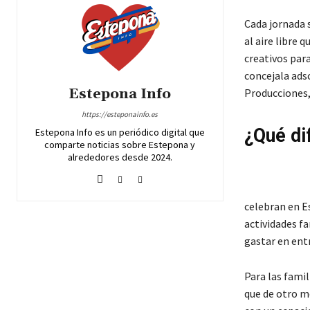
Cada jornada s
al aire libre 
creativos para
concejala ads
Estepona Info
Producciones,
https://esteponainfo.es
¿Qué di
Estepona Info es un periódico digital que
comparte noticias sobre Estepona y
alrededores desde 2024.
celebran en E
actividades fa
gastar en ent
Para las famil
que de otro m