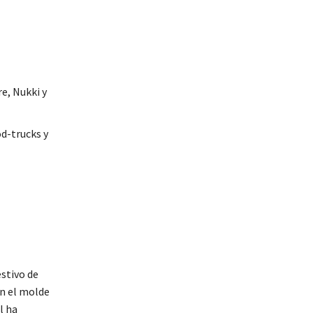
e, Nukki y
od-trucks y
stivo de
on el molde
l ha