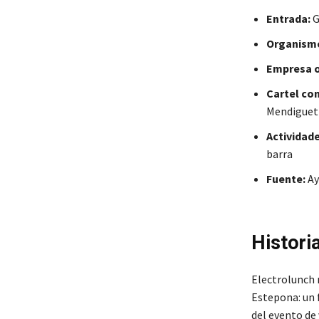
Entrada:
G
Organism
Empresa o
Cartel con
Mendiguet
Actividade
barra
Fuente:
Ay
Histori
Electrolunch 
Estepona: un 
del evento de 