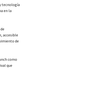
y tecnología
a en la
 de
e, accesible
ovimiento de
olunch como
ival que