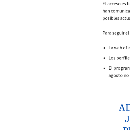
El acceso es l
han comunicad
posibles actua
Para seguir e
La web ofi
Los perfil
El programa
agosto no 
AD