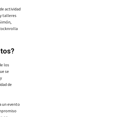
de actividad
y talleres
 Simón,
Rocknrolla
ntos?
de los
ue se
y
idad de
 a un evento
ompromiso