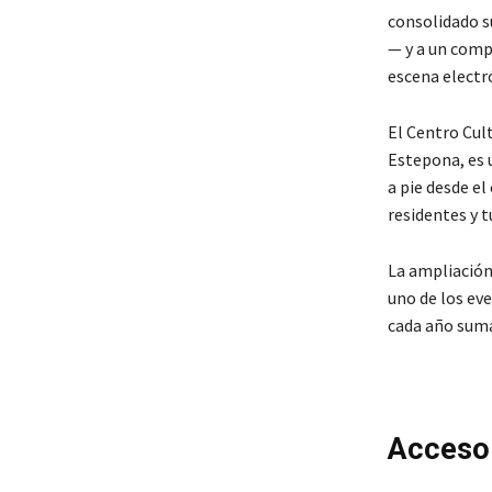
consolidado s
— y a un comp
escena electr
El Centro Cul
Estepona, es u
a pie desde e
residentes y t
La ampliación
uno de los ev
cada año suma
Acceso 