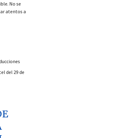
ible. No se
tar atentos a
oducciones
el del 29 de
DE
A