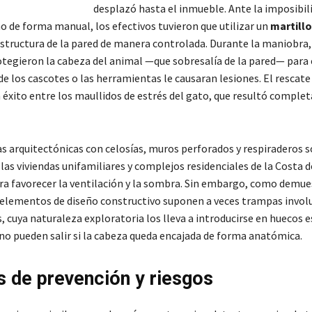
desplazó hasta el inmueble. Ante la imposibil
ino de forma manual, los efectivos tuvieron que utilizar un
martillo
 estructura de la pared de manera controlada. Durante la maniobra,
egieron la cabeza del animal —que sobresalía de la pared— para 
e los cascotes o las herramientas le causaran lesiones. El rescate
éxito entre los maullidos de estrés del gato, que resultó compl
as arquitectónicas con celosías, muros perforados y respiraderos 
las viviendas unifamiliares y complejos residenciales de la Costa d
ra favorecer la ventilación y la sombra. Sin embargo, como demue
 elementos de diseño constructivo suponen a veces trampas invol
, cuya naturaleza exploratoria los lleva a introducirse en huecos 
 no pueden salir si la cabeza queda encajada de forma anatómica.
 de prevención y riesgos