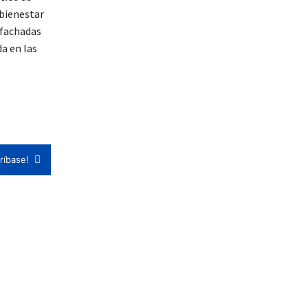
 bienestar
 fachadas
da en las
ríbase!