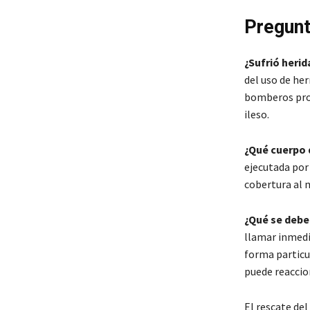
Pregunt
¿Sufrió herid
del uso de her
bomberos pro
ileso.
¿Qué cuerpo 
ejecutada por
cobertura al m
¿Qué se debe
llamar inmedi
forma particul
puede reaccion
El rescate del