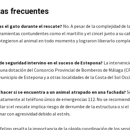
as frecuentes
as el gato durante el rescate?
No. A pesar de la complejidad de l
ramientas contundentes como el martillo y el cincel junto a su ca
tegieron al animal en todo momento y lograron liberarlo comp
de seguridad intervino en el suceso de Estepona?
La intervenci
 una dotación del Consorcio Provincial de Bomberos de Málaga (CP
unicipio de Estepona y a otras localidades de la Costa del Sol Occ
 hacer si se encuentra a un animal atrapado en una fachada?
S
atamente al teléfono único de emergencias 112. No se recomiend
ar si el rescate implica riesgo de derrumbe de la estructura o si e
ar con agresividad debido al estrés.
 felino resalta la importancia de la rápida coordinación de los servi