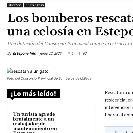
SUCESOS
DESTACADAS
Los bomberos rescat
una celosía en Estep
Una dotación del Consorcio Provincial rompe la estructura co
By
Estepona Info
junio 12, 2026
0
62
Foto del Consorcio Provincial de Bomberos de Málaga
¡Lo más leído!
Rescatan a un
residencial e
intervención 
Un turista agrede
liberar al ani
brutalmente a un
trabajador de
mantenimiento en