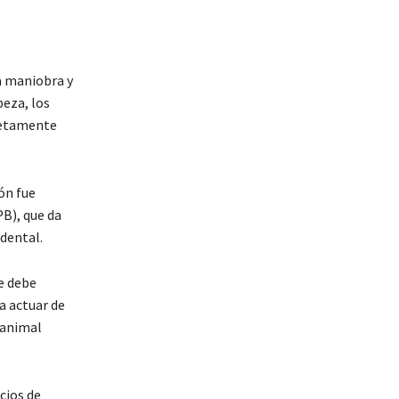
a maniobra y
beza, los
letamente
ón fue
B), que da
idental.
e debe
a actuar de
l animal
cios de