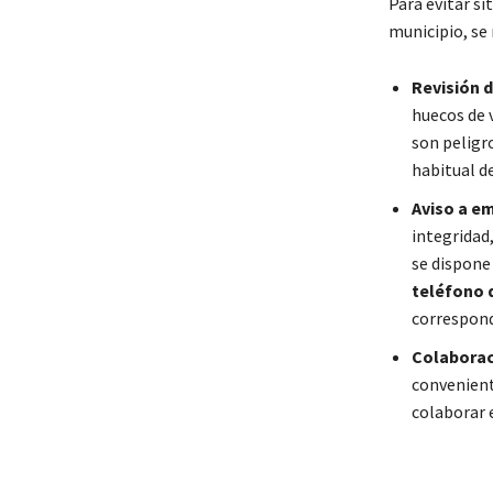
Para evitar si
municipio, se
Revisión d
huecos de 
son peligr
habitual de
Aviso a e
integridad
se dispone
teléfono 
correspond
Colaborac
convenient
colaborar e