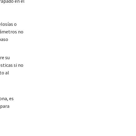
rapado en el
elosías o
diámetros no
paso
re su
sticas si no
to al
ona, es
 para