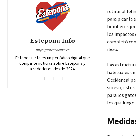
retirar al fel
para picar la
bomberos prot
los impactos d
Estepona Info
completó con 
ileso.
https://esteponainfo.es
Estepona Info es un periódico digital que
comparte noticias sobre Estepona y
Las estructur
alrededores desde 2024.
habituales en 
Occidental pa
suceso, estos
para los gatos
los que luego
Medidas