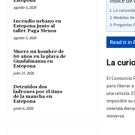
Índice de
Estepona
agosto 5, 2026
La curiosida
Medidas de 
Incendio urbano en
Preguntas 
Estepona junto al
taller Paga Menos
agosto 3, 2026
Read it in 
Muere un hombre de
60 años en la playa de
La curi
Guadalmansa en
Estepona
julio 27, 2026
El Consorcio 
para liberar 
Detenidos dos
ladrones por el timo
una celosía. E
de la mancha en
imposible su s
Estepona
vivienda diera
junio 6, 2026
moverse.