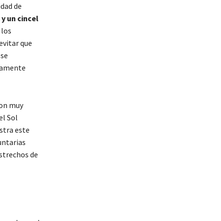
idad de
 y un cincel
 los
evitar que
 se
etamente
son muy
el Sol
stra este
untarias
estrechos de